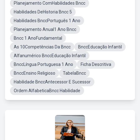
Planejamento ComHabilidades Bncc
Habilidades DeHistoria Bncc 5
Habilidades BnccPortuguês 1 Ano
Planejamento Anual1 Ano Bncc
Bncc 1 AnoFundamental
As 10Competências Da Bncc
BnccEducação Infantil
Alfanumérico BnccEducação Infantil
BnccLíngua Portuguesa 1 Ano
Ficha Descritiva
BnccEnsino Religioso
TabelaBncc
Habilidade BnccAntecessor E Sucessor
Ordem AlfabeticaBncc Habilidade