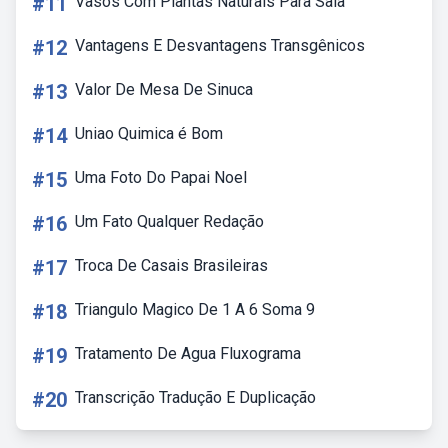
#11
Vasos Com Plantas Naturais Para Sala
#12
Vantagens E Desvantagens Transgênicos
#13
Valor De Mesa De Sinuca
#14
Uniao Quimica é Bom
#15
Uma Foto Do Papai Noel
#16
Um Fato Qualquer Redação
#17
Troca De Casais Brasileiras
#18
Triangulo Magico De 1 A 6 Soma 9
#19
Tratamento De Agua Fluxograma
#20
Transcrição Tradução E Duplicação