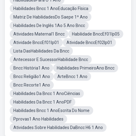
HabilidadesPara O 1 Ano
Habilidades Bncc 1 AnoEducação Física
Matriz De HabilidadesDo Saepe 1º Ano
Habilidades De Inglês 1Ao 5 Ano Bncc
Atividades Maternal1 Bncc
Habilidade BnccEf01lp05
Atividade BnccEf01lp01
Atividade BnccEf02lp01
Lista DasHabilidades Da Bncc
Antecessor E SucessorHabilidade Bncc
Bncc História1 Ano
Habilidades PrimeiroAno Bncc
Bncc Religião1 Ano
ArteBncc 1 Ano
Bncc Recorte1 Ano
Habilidades Da Bncc 1 AnoCiências
Habilidades Da Bncc 1 AnoPDF
Habilidades Bncc 1 AnoEscrita Do Nome
Pprovas1 Ano Habilidades
Atividades Sobre Habilidades DaBncc H6 1 Ano