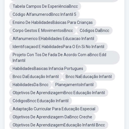
Tabela Campos De ExperiênciaBncc
Código AlfanumerodBncc Infantil 5
Ensino De HabilidadesBásicas Para Crianças
Corpo Gestos E MovimentosBncc
Códigos DaBncc
Alfanumerico EHabilidades Educacao Infantil
Identifcaçaod E HabilidadesPara O En Si No Infantil
Projeto Con Tos De Fada De Acordo Com aBncc Edd
Infantil
HabilidadesBasicas Infancia Portugues
Bncc DaEducação Infantil
Bncc NaEducação Infantil
HabilidadesDa Bncc
PlanejamentoInfantil
Objetivos De AprendizagemBncc Educação Infantil
CódigosBncc Educação Infantil
Adaptação Curricular Para Educação Especial
Objetivos De Aprendizagem DaBncc Creche
Objetivos De AprendizagemEducação Infantil Bncc