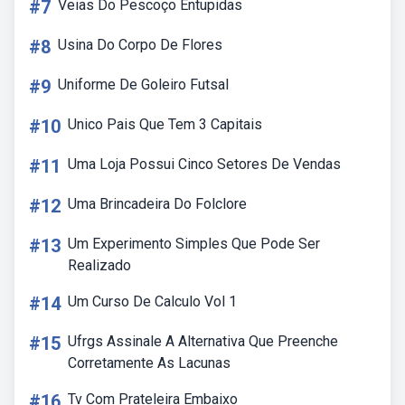
#7
Veias Do Pescoço Entupidas
#8
Usina Do Corpo De Flores
#9
Uniforme De Goleiro Futsal
#10
Unico Pais Que Tem 3 Capitais
#11
Uma Loja Possui Cinco Setores De Vendas
#12
Uma Brincadeira Do Folclore
#13
Um Experimento Simples Que Pode Ser
Realizado
#14
Um Curso De Calculo Vol 1
#15
Ufrgs Assinale A Alternativa Que Preenche
Corretamente As Lacunas
#16
Tv Com Prateleira Embaixo