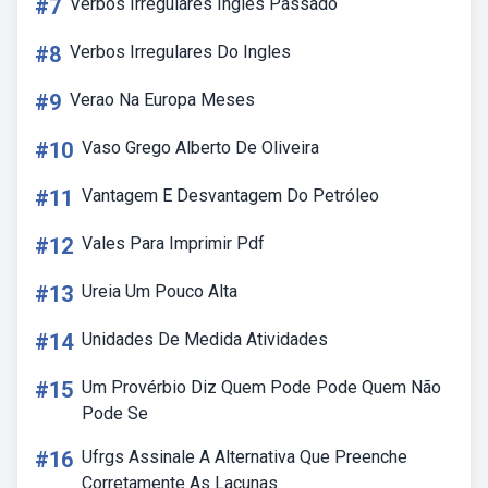
#7
Verbos Irregulares Ingles Passado
#8
Verbos Irregulares Do Ingles
#9
Verao Na Europa Meses
#10
Vaso Grego Alberto De Oliveira
#11
Vantagem E Desvantagem Do Petróleo
#12
Vales Para Imprimir Pdf
#13
Ureia Um Pouco Alta
#14
Unidades De Medida Atividades
#15
Um Provérbio Diz Quem Pode Pode Quem Não
Pode Se
#16
Ufrgs Assinale A Alternativa Que Preenche
Corretamente As Lacunas