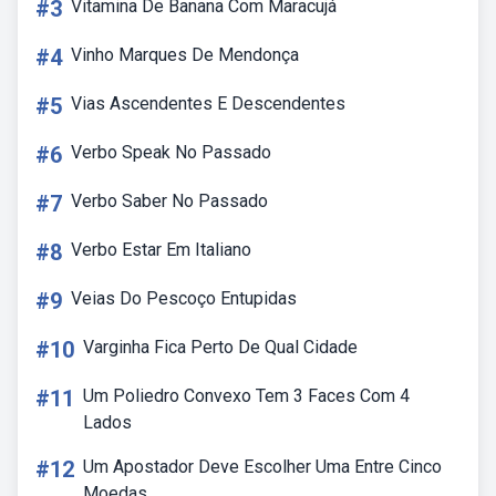
#3
Vitamina De Banana Com Maracujá
#4
Vinho Marques De Mendonça
#5
Vias Ascendentes E Descendentes
#6
Verbo Speak No Passado
#7
Verbo Saber No Passado
#8
Verbo Estar Em Italiano
#9
Veias Do Pescoço Entupidas
#10
Varginha Fica Perto De Qual Cidade
#11
Um Poliedro Convexo Tem 3 Faces Com 4
Lados
#12
Um Apostador Deve Escolher Uma Entre Cinco
Moedas