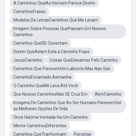
A Caminhos QueAo Homem Parece Direito
CaminhosFrases
Modelos De LetrasCaminhos Que Me Levam
Imagem Sobre Pessoas QuePassam Em Nossos
Caminhos
Caminhos QueSE Conectam
Dizem QueAslam Esta a Caminho Frase
JesusCaminho
Coisas QueDeixamos Pelo Caminho
Caminhos Que ParecemUm Labirinto Mas Nao Sao
CaminhoEncantado Aemanha
O Caminho QueMe Leva Até Você
Que Nossos CaminhosNao SE Cruz Em
AbrirCaminho
Imagens De Caminhos Que Ao Ser Humano ParecemSer
as Melhores Opções De Vida
Once HaUma Vontade Ha Um Caminho
Meme CaminhosDiferentes
Caminhos QueTranformam
Florestas