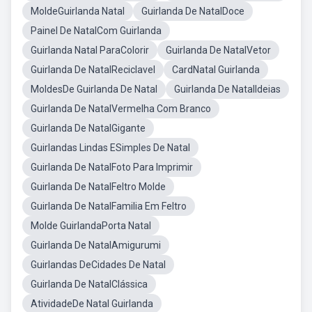
MoldeGuirlanda Natal
Guirlanda De NatalDoce
Painel De NatalCom Guirlanda
Guirlanda Natal ParaColorir
Guirlanda De NatalVetor
Guirlanda De NatalReciclavel
CardNatal Guirlanda
MoldesDe Guirlanda De Natal
Guirlanda De NatalIdeias
Guirlanda De NatalVermelha Com Branco
Guirlanda De NatalGigante
Guirlandas Lindas ESimples De Natal
Guirlanda De NatalFoto Para Imprimir
Guirlanda De NatalFeltro Molde
Guirlanda De NatalFamilia Em Feltro
Molde GuirlandaPorta Natal
Guirlanda De NatalAmigurumi
Guirlandas DeCidades De Natal
Guirlanda De NatalClássica
AtividadeDe Natal Guirlanda