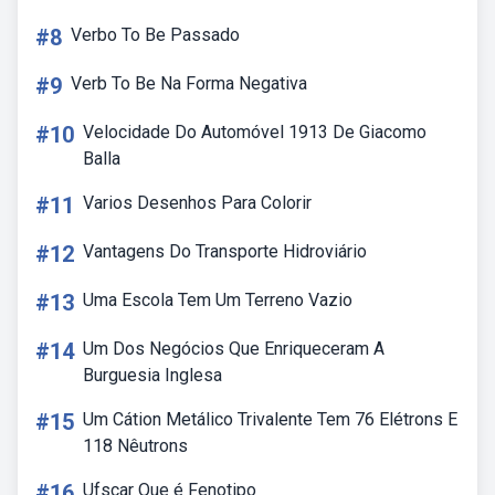
#8
Verbo To Be Passado
#9
Verb To Be Na Forma Negativa
#10
Velocidade Do Automóvel 1913 De Giacomo
Balla
#11
Varios Desenhos Para Colorir
#12
Vantagens Do Transporte Hidroviário
#13
Uma Escola Tem Um Terreno Vazio
#14
Um Dos Negócios Que Enriqueceram A
Burguesia Inglesa
#15
Um Cátion Metálico Trivalente Tem 76 Elétrons E
118 Nêutrons
#16
Ufscar Que é Fenotipo