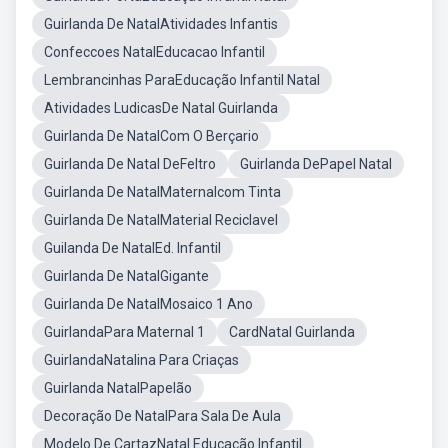
Guirlanda De NatalAtividades Infantis
Confeccoes NatalEducacao Infantil
Lembrancinhas ParaEducação Infantil Natal
Atividades LudicasDe Natal Guirlanda
Guirlanda De NatalCom O Berçario
Guirlanda De Natal DeFeltro
Guirlanda DePapel Natal
Guirlanda De NatalMaternalcom Tinta
Guirlanda De NatalMaterial Reciclavel
Guilanda De NatalEd. Infantil
Guirlanda De NatalGigante
Guirlanda De NatalMosaico 1 Ano
GuirlandaPara Maternal 1
CardNatal Guirlanda
GuirlandaNatalina Para Criaças
Guirlanda NatalPapelão
Decoração De NatalPara Sala De Aula
Modelo De CartazNatal Educação Infantil