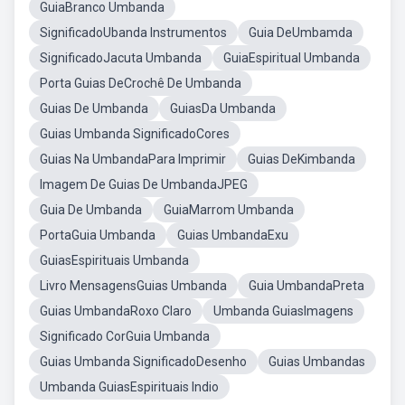
GuiaBranco Umbanda
SignificadoUbanda Instrumentos
Guia DeUmbamda
SignificadoJacuta Umbanda
GuiaEspiritual Umbanda
Porta Guias DeCrochê De Umbanda
Guias De Umbanda
GuiasDa Umbanda
Guias Umbanda SignificadoCores
Guias Na UmbandaPara Imprimir
Guias DeKimbanda
Imagem De Guias De UmbandaJPEG
Guia De Umbanda
GuiaMarrom Umbanda
PortaGuia Umbanda
Guias UmbandaExu
GuiasEspirituais Umbanda
Livro MensagensGuias Umbanda
Guia UmbandaPreta
Guias UmbandaRoxo Claro
Umbanda GuiasImagens
Significado CorGuia Umbanda
Guias Umbanda SignificadoDesenho
Guias Umbandas
Umbanda GuiasEspirituais Indio