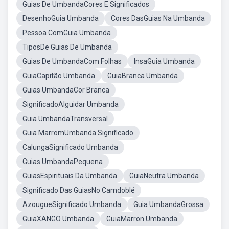
Guias De UmbandaCores E Significados
DesenhoGuia Umbanda
Cores DasGuias Na Umbanda
Pessoa ComGuia Umbanda
TiposDe Guias De Umbanda
Guias De UmbandaCom Folhas
InsaGuia Umbanda
GuiaCapitão Umbanda
GuiaBranca Umbanda
Guias UmbandaCor Branca
SignificadoAlguidar Umbanda
Guia UmbandaTransversal
Guia MarromUmbanda Significado
CalungaSignificado Umbanda
Guias UmbandaPequena
GuiasEspirituais Da Umbanda
GuiaNeutra Umbanda
Significado Das GuiasNo Camdoblé
AzougueSignificado Umbanda
Guia UmbandaGrossa
GuiaXANGO Umbanda
GuiaMarron Umbanda