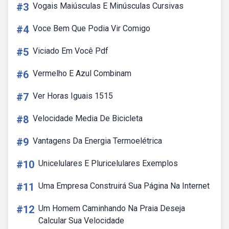
#3
Vogais Maiúsculas E Minúsculas Cursivas
#4
Voce Bem Que Podia Vir Comigo
#5
Viciado Em Você Pdf
#6
Vermelho E Azul Combinam
#7
Ver Horas Iguais 1515
#8
Velocidade Media De Bicicleta
#9
Vantagens Da Energia Termoelétrica
#10
Unicelulares E Pluricelulares Exemplos
#11
Uma Empresa Construirá Sua Página Na Internet
#12
Um Homem Caminhando Na Praia Deseja
Calcular Sua Velocidade