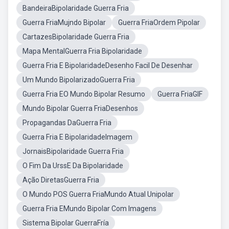
BandeiraBipolaridade Guerra Fria
Guerra FriaMujndo Bipolar
Guerra FriaOrdem Pipolar
CartazesBipolaridade Guerra Fria
Mapa MentalGuerra Fria Bipolaridade
Guerra Fria E BipolaridadeDesenho Facil De Desenhar
Um Mundo BipolarizadoGuerra Fria
Guerra Fria EO Mundo Bipolar Resumo
Guerra FriaGIF
Mundo Bipolar Guerra FriaDesenhos
Propagandas DaGuerra Fria
Guerra Fria E BipolaridadeImagem
JornaisBipolaridade Guerra Fria
O Fim Da UrssE Da Bipolaridade
Ação DiretasGuerra Fria
O Mundo POS Guerra FriaMundo Atual Unipolar
Guerra Fria EMundo Bipolar Com Imagens
Sistema Bipolar GuerraFría