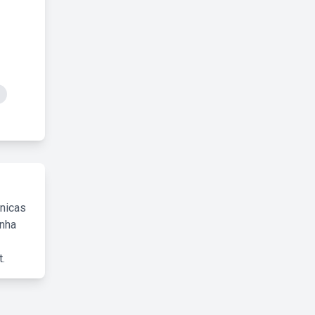
cnicas
inha
.