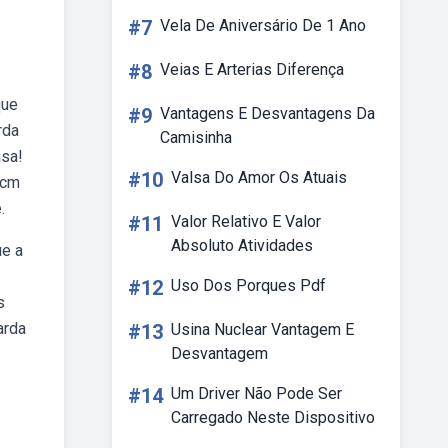
#7
Vela De Aniversário De 1 Ano
#8
Veias E Arterias Diferença
que
#9
Vantagens E Desvantagens Da
rda
Camisinha
asa!
#10
Valsa Do Amor Os Atuais
 cm
.
#11
Valor Relativo E Valor
Absoluto Atividades
ue a
#12
Uso Dos Porques Pdf
s
arda
#13
Usina Nuclear Vantagem E
Desvantagem
#14
Um Driver Não Pode Ser
Carregado Neste Dispositivo