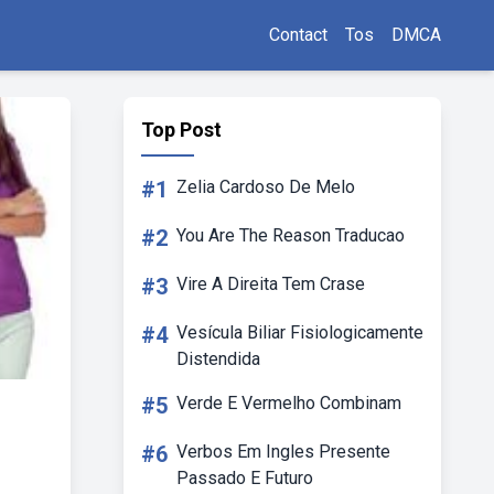
Contact
Tos
DMCA
Top Post
#1
Zelia Cardoso De Melo
#2
You Are The Reason Traducao
#3
Vire A Direita Tem Crase
#4
Vesícula Biliar Fisiologicamente
Distendida
#5
Verde E Vermelho Combinam
#6
Verbos Em Ingles Presente
Passado E Futuro