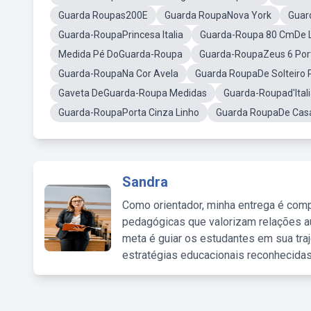
Guarda Roupas200E
Guarda RoupaNova York
Guar
Guarda-RoupaPrincesa Italia
Guarda-Roupa 80 CmDe 
Medida Pé DoGuarda-Roupa
Guarda-RoupaZeus 6 Por
Guarda-RoupaNa Cor Avela
Guarda RoupaDe Solteiro P
Gaveta DeGuarda-Roupa Medidas
Guarda-Roupad'Ital
Guarda-RoupaPorta Cinza Linho
Guarda RoupaDe Casa
Sandra
Como orientador, minha entrega é comp
pedagógicas que valorizam relações au
meta é guiar os estudantes em sua traj
estratégias educacionais reconhecidas