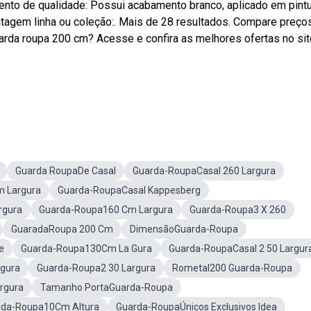
mento de qualidade: Possui acabamento branco, aplicado em pint
ntagem linha ou coleção:. Mais de 28 resultados. Compare preço
a roupa 200 cm? Acesse e confira as melhores ofertas no sit
Guarda RoupaDe Casal
Guarda-RoupaCasal 260 Largura
 Largura
Guarda-RoupaCasal Kappesberg
rgura
Guarda-Roupa160 Cm Largura
Guarda-Roupa3 X 260
GuaradaRoupa 200 Cm
DimensãoGuarda-Roupa
e
Guarda-Roupa130Cm La Gura
Guarda-RoupaCasal 2 50 Largur
rgura
Guarda-Roupa2 30 Largura
Rometal200 Guarda-Roupa
rgura
Tamanho PortaGuarda-Roupa
rda-Roupa10Cm Altura
Guarda-RoupaÚnicos Exclusivos Idea