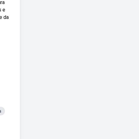
ura
s e
e da
a