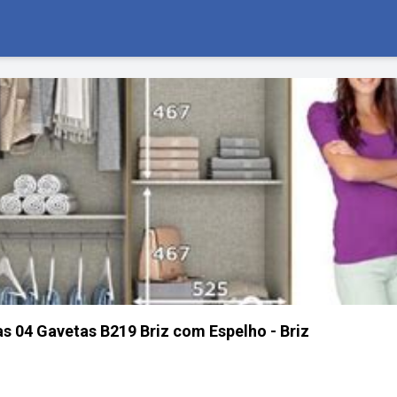
s 04 Gavetas B219 Briz com Espelho - Briz