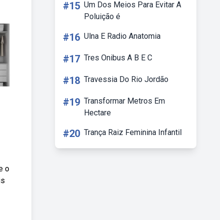
#15
Um Dos Meios Para Evitar A
Poluição é
#16
Ulna E Radio Anatomia
#17
Tres Onibus A B E C
#18
Travessia Do Rio Jordão
#19
Transformar Metros Em
Hectare
#20
Trança Raiz Feminina Infantil
e o
is