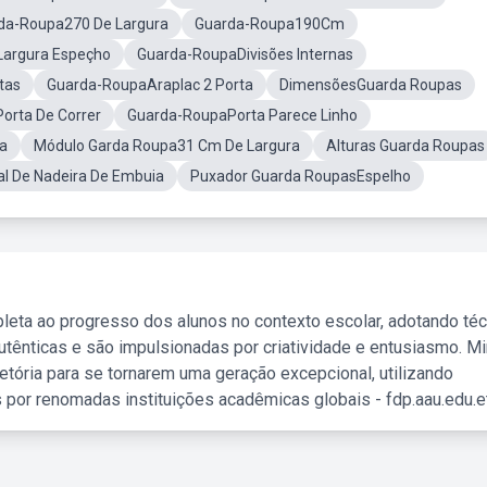
da-Roupa270 De Largura
Guarda-Roupa190Cm
Largura Espeçho
Guarda-RoupaDivisões Internas
tas
Guarda-RoupaAraplac 2 Porta
DimensõesGuarda Roupas
orta De Correr
Guarda-RoupaPorta Parece Linho
ia
Módulo Garda Roupa31 Cm De Largura
Alturas Guarda Roupas
l De Nadeira De Embuia
Puxador Guarda RoupasEspelho
leta ao progresso dos alunos no contexto escolar, adotando té
tênticas e são impulsionadas por criatividade e entusiasmo. M
etória para se tornarem uma geração excepcional, utilizando
 por renomadas instituições acadêmicas globais - fdp.aau.edu.et