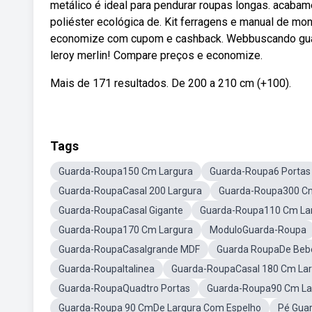
metálico é ideal para pendurar roupas longas. acaba
poliéster ecológica de. Kit ferragens e manual de mo
economize com cupom e cashback. Webbuscando guard
leroy merlin! Compare preços e economize.
Mais de 171 resultados. De 200 a 210 cm (+100).
Tags
Guarda-Roupa150 Cm Largura
Guarda-Roupa6 Portas
Guarda-RoupaCasal 200 Largura
Guarda-Roupa300 Cm
Guarda-RoupaCasal Gigante
Guarda-Roupa110 Cm La
Guarda-Roupa170 Cm Largura
ModuloGuarda-Roupa
Guarda-RoupaCasalgrande MDF
Guarda RoupaDe Beb
Guarda-RoupaItalinea
Guarda-RoupaCasal 180 Cm La
Guarda-RoupaQuadtro Portas
Guarda-Roupa90 Cm La
Guarda-Roupa 90 CmDe Largura Com Espelho
Pé Gua