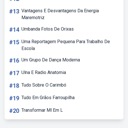
#13
Vantagens E Desvantagens Da Energia
Maremotriz
#14
Umbanda Fotos De Orixas
#15
Uma Reportagem Pequena Para Trabalho De
Escola
#16
Um Grupo De Dança Moderna
#17
Ulna E Radio Anatomia
#18
Tudo Sobre O Carimbó
#19
Tudo Em Grãos Farroupilha
#20
Transformar Ml Em L