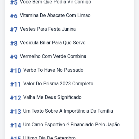
#5
Voce Bem Que Podia Vir Comigo
#6
Vitamina De Abacate Com Limao
#7
Vestes Para Festa Junina
#8
Vesícula Biliar Para Que Serve
#9
Vermelho Com Verde Combina
#10
Verbo To Have No Passado
#11
Valor Do Prisma 2023 Completo
#12
Valha Me Deus Significado
#13
Um Texto Sobre A Importância Da Família
#14
Um Carro Esportivo é Financiado Pelo Japão
Ultimo Dia De Setembro