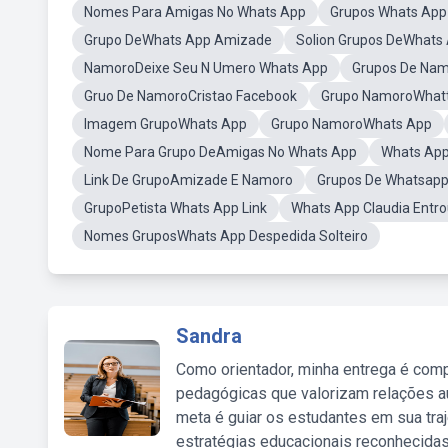
Nomes Para Amigas No Whats App
Grupos Whats App
Grupo DeWhats App Amizade
Solion Grupos DeWhats
NamoroDeixe Seu N Umero Whats App
Grupos De Nam
Gruo De NamoroCristao Facebook
Grupo NamoroWhat
Imagem GrupoWhats App
Grupo NamoroWhats App
Nome Para Grupo DeAmigas No Whats App
Whats Ap
Link De GrupoAmizade E Namoro
Grupos De WhatsappP
GrupoPetista Whats App Link
Whats App Claudia Entr
Nomes GruposWhats App Despedida Solteiro
Sandra
Como orientador, minha entrega é comp
pedagógicas que valorizam relações au
meta é guiar os estudantes em sua traj
estratégias educacionais reconhecidas