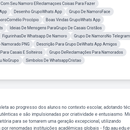
 Com Seu Namoro EReclamaçoes Coisas Para Fazer
 App
Desenho GrupoWhats App
Grupo De NamoroFace
oroCornélio Procópio
Boas Vindas GrupoWhats App
ts
Ideias De Mensgens ParaGrupo De Casais Cristãos
FigurinhasDe Whatsapp De Namoro
Grupo De NamoroNo Telegram
p Namorado PNG
Descrição Para Grupo DeWhats App Amigos
ara Casais E Solteiros
Grupo DeReclamações Para Namorados
ou NoGrupo
Simbolos De WhatsappCristao
leta ao progresso dos alunos no contexto escolar, adotando té
tênticas e são impulsionadas por criatividade e entusiasmo. M
etória para se tornarem uma geração excepcional, utilizando
 por renomadas instituições acadêmicas globais - fdp.aau.edu.et