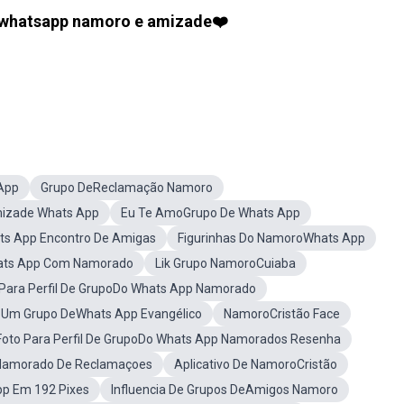
e whatsapp namoro e amizade❤️
App
Grupo DeReclamação Namoro
izade Whats App
Eu Te AmoGrupo De Whats App
ts App Encontro De Amigas
Figurinhas Do NamoroWhats App
hats App Com Namorado
Lik Grupo NamoroCuiaba
 Para Perfil De GrupoDo Whats App Namorado
Um Grupo DeWhats App Evangélico
NamoroCristão Face
Foto Para Perfil De GrupoDo Whats App Namorados Resenha
amorado De Reclamaçoes
Aplicativo De NamoroCristão
pp Em 192 Pixes
Influencia De Grupos DeAmigos Namoro