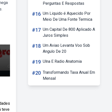
chega
Perguntas E Respostas
e.
#16
Um Liquido é Aquecido Por
Meio De Uma Fonte Termica
#17
Um Capital De 800 Aplicado A
Juros Simples
#18
Um Aviao Levanta Voo Sob
Angulo De 20
#19
Ulna E Radio Anatomia
#20
Transformando Taxa Anual Em
Mensal
idades
á teve