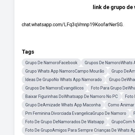
link de grupo d
chat.whatsapp.com/LFq3qVmnp19KoofarNerSG.
Tags
Grupo De NamoroFacebook
Grupos De NamoroWhats 
Grupo Whats App NamoroCampo Mourão
Grupo DeAm
Ideas De GrupoNo Whats App Namorado
Grupo DeWha
Grupos De NamoroEvangélicos
Foto Para Grupo DeW
Baixar Figurinhas DoWhatsapp De Namoro No PC
Foto
Grupo DeAmizade Whats App Maconha
Como Animar 
Pm Feminina Divorciada EvangelicaGrupo De Namoro
Foto De Grupo DeNamorados De Watsapp
GrupoCom N
Foto De GrupoAmigos Para Sempre Crianças De Whats A