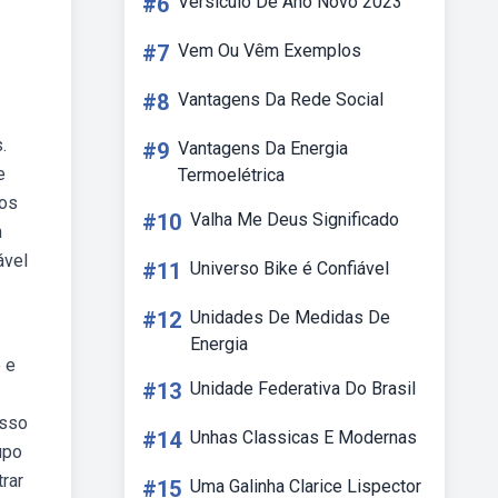
#6
Versículo De Ano Novo 2023
#7
Vem Ou Vêm Exemplos
#8
Vantagens Da Rede Social
.
#9
Vantagens Da Energia
e
Termoelétrica
 os
#10
Valha Me Deus Significado
m
ável
#11
Universo Bike é Confiável
#12
Unidades De Medidas De
Energia
 e
#13
Unidade Federativa Do Brasil
osso
#14
Unhas Classicas E Modernas
upo
rar
#15
Uma Galinha Clarice Lispector