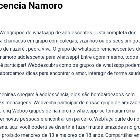
cencia Namoro
. Webgrupos de whatsapp de adolescentes. Lista completa dos
ça chamadas em grupo com colegas, vizinhos ou os seus amigos
s de nazaré , pedra viva. O grupo de whatsapp remanescentes d
o namoro adolescente para whatsapp! Entre agora mesmo, todos
cê participar! Webdescubra como os grupos de whatsapp pode
 abordamos dicas para encontrar o amor, interagir de forma saud
 meninas chegam à adolescência, eles são bombardeados com
as mensagens. Webvenha participar do nosso grupo de amizade
to enq Webos grupos de namoro no whatsapp se tornaram uma
cer novas pessoas e encontrar um parceiro. Webfaça parte do n
ns, aqui você poderá se divertir e fazer muitas amizades no gr
e proibido menores de 13 e maiores de 18 anos. Compartilhar ent