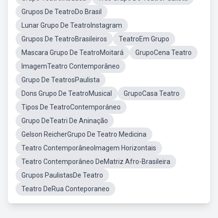
Grupos De TeatroDo Brasil
Lunar Grupo De TeatroInstagram
Grupos De TeatroBrasileiros
TeatroEm Grupo
Mascara Grupo De TeatroMoitará
GrupoCena Teatro
ImagemTeatro Contemporâneo
Grupo De TeatrosPaulista
Dons Grupo De TeatroMusical
GrupoCasa Teatro
Tipos De TeatroContemporáneo
Grupo DeTeatri De Aninação
Gelson ReicherGrupo De Teatro Medicina
Teatro ContemporâneoImagem Horizontais
Teatro Contemporâneo DeMatriz Afro-Brasileira
Grupos PaulistasDe Teatro
Teatro DeRua Conteporaneo