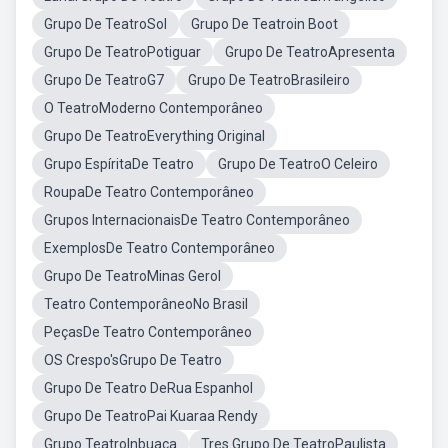
Grupo De TeatroSol
Grupo De Teatroin Boot
Grupo De TeatroPotiguar
Grupo De TeatroApresenta
Grupo De TeatroG7
Grupo De TeatroBrasileiro
O TeatroModerno Contemporâneo
Grupo De TeatroEverything Original
Grupo EspíritaDe Teatro
Grupo De TeatroO Celeiro
RoupaDe Teatro Contemporâneo
Grupos InternacionaisDe Teatro Contemporâneo
ExemplosDe Teatro Contemporâneo
Grupo De TeatroMinas Gerol
Teatro ContemporâneoNo Brasil
PeçasDe Teatro Contemporâneo
OS Crespo'sGrupo De Teatro
Grupo De Teatro DeRua Espanhol
Grupo De TeatroPai Kuaraa Rendy
Grupo TeatroInbuaca
Tres Grupo De TeatroPaulista