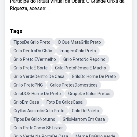
Participe do Ritual Virtual de Obará: O Grande Orixá da
Riqueza, acesse: ...
Tags
TiposDe Grilo Preto
O Que MataGrilo Preto
Grilo DentroDo Chão
ImagemGrilo Preto
Grilo Preto EVermelho
Grilo PretoNo Repolho
Grilo PretoÉ Sorte
Grilo PretoFêmea E Macho
Grilo VerdeDentro De Casa
GriloDo Home De Preto
Grillo PretoPNG
Grilos PretosDomesticos
GriloDOS Home De Preto
GrupoDe Grilos Pretos
GriloEm Casa
Foto De GrilosCasal
Gryllus AssimilisGrilo Preto
Grilo DePaleto
Tipos De GriloNoturno
GriloMarrom Em Casa
Grilo PretoComo SE Livrar
Grilo Verde Na PortaDe Casa
Meme DoGrilo Verde