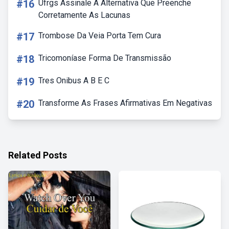
#16
Ufrgs Assinale A Alternativa Que Preenche
Corretamente As Lacunas
#17
Trombose Da Veia Porta Tem Cura
#18
Tricomoníase Forma De Transmissão
#19
Tres Onibus A B E C
#20
Transforme As Frases Afirmativas Em Negativas
Related Posts