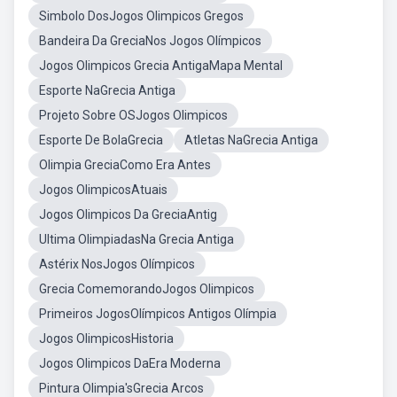
Simbolo DosJogos Olimpicos Gregos
Bandeira Da GreciaNos Jogos Olímpicos
Jogos Olimpicos Grecia AntigaMapa Mental
Esporte NaGrecia Antiga
Projeto Sobre OSJogos Olimpicos
Esporte De BolaGrecia
Atletas NaGrecia Antiga
Olimpia GreciaComo Era Antes
Jogos OlimpicosAtuais
Jogos Olimpicos Da GreciaAntig
Ultima OlimpiadasNa Grecia Antiga
Astérix NosJogos Olímpicos
Grecia ComemorandoJogos Olimpicos
Primeiros JogosOlímpicos Antigos Olímpia
Jogos OlimpicosHistoria
Jogos Olimpicos DaEra Moderna
Pintura Olimpia'sGrecia Arcos