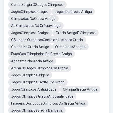
Como Surgiu OSJogos Olimpicos
JogosOlímpicos Gregos
Jogos Da Grecia Antiga
Olimpiadas NaGrecia Antiga
As Olimpíadas Na GréciaAntiga
JogosOlímpicos Antigos
Grecia AntigaE Olimpicos
OS Jogos OlimpicosContexto Historico Grecia
Corrida NaGrecia Antiga
OlimpíadasAntigas
FotosDas Olimpiadas Da Grecia Antiga
Atletismo NaGrecia Antiga
Arena DeJogos Olimpicos Da Grecia
Jogos OlimpicosOrigem
Jogos OlimpicosEscrito Em Grego
JogosOlímpicos Antiguidade
OlympiaGrecia Antiga
Jogos Olimpicos GreciaAntigaatividade
Imagens Dos JogosOlímpicos Da Grécia Antiga
Jogos OlimpicosGrécia Bandeira