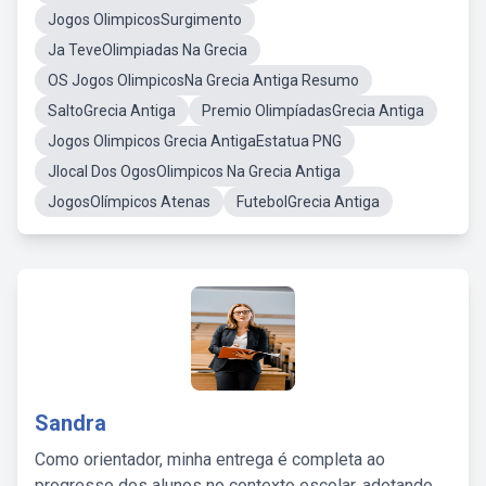
Jogos OlimpicosSurgimento
Ja TeveOlimpiadas Na Grecia
OS Jogos OlimpicosNa Grecia Antiga Resumo
SaltoGrecia Antiga
Premio OlimpíadasGrecia Antiga
Jogos Olimpicos Grecia AntigaEstatua PNG
Jlocal Dos OgosOlimpicos Na Grecia Antiga
JogosOlímpicos Atenas
FutebolGrecia Antiga
Sandra
Como orientador, minha entrega é completa ao
progresso dos alunos no contexto escolar, adotando