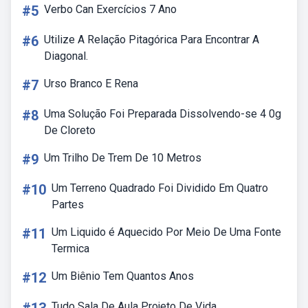
#5
Verbo Can Exercícios 7 Ano
#6
Utilize A Relação Pitagórica Para Encontrar A
Diagonal.
#7
Urso Branco E Rena
#8
Uma Solução Foi Preparada Dissolvendo-se 4 0g
De Cloreto
#9
Um Trilho De Trem De 10 Metros
#10
Um Terreno Quadrado Foi Dividido Em Quatro
Partes
#11
Um Liquido é Aquecido Por Meio De Uma Fonte
Termica
#12
Um Biênio Tem Quantos Anos
Tudo Sala De Aula Projeto De Vida