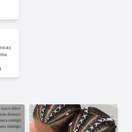
cnicas
inha
.