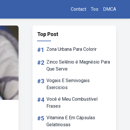
Contact
Tos
DMCA
Top Post
#1
Zona Urbana Para Colorir
#2
Zinco Selênio é Magnésio Para
Que Serve
#3
Vogais E Semivogais
Exercicios
#4
Você é Meu Combustível
Frases
#5
Vitamina E Em Cápsulas
Gelatinosas