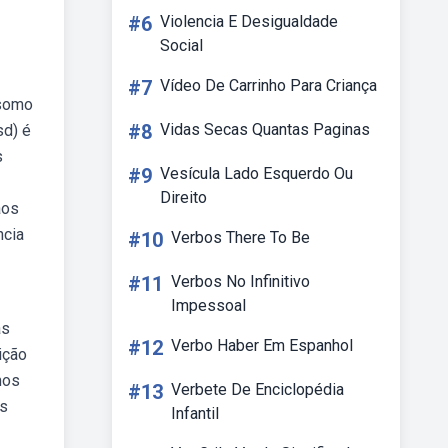
#6
Violencia E Desigualdade
Social
#7
Vídeo De Carrinho Para Criança
ssomo
#8
Vidas Secas Quantas Paginas
sd) é
s
#9
Vesícula Lado Esquerdo Ou
Direito
aos
ncia
#10
Verbos There To Be
#11
Verbos No Infinitivo
Impessoal
as
#12
Verbo Haber Em Espanhol
ição
mos
#13
Verbete De Enciclopédia
es
Infantil