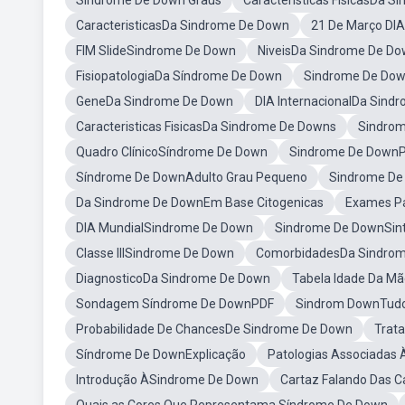
Sindrome De Down Graus
Características FísicasDa 
CaracteristicasDa Sindrome De Down
21 De Março DI
FIM SlideSindrome De Down
NiveisDa Sindrome De D
FisiopatologiaDa Síndrome De Down
Sindrome De Do
GeneDa Sindrome De Down
DIA InternacionalDa Sind
Caracteristicas FisicasDa Sindrome De Downs
Sindro
Quadro ClínicoSíndrome De Down
Sindrome De DownP
Síndrome De DownAdulto Grau Pequeno
Sindrome De
Da Sindrome De DownEm Base Citogenicas
Exames Pa
DIA MundialSindrome De Down
Sindrome De DownSi
Classe IIISindrome De Down
ComorbidadesDa Sindro
DiagnosticoDa Sindrome De Down
Tabela Idade Da M
Sondagem Síndrome De DownPDF
Sindrom DownTudo
Probabilidade De ChancesDe Sindrome De Down
Trat
Síndrome De DownExplicação
Patologias Associadas
Introdução ÀSindrome De Down
Cartaz Falando Das C