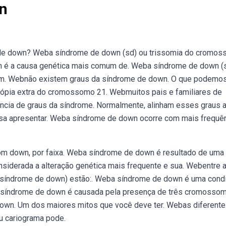
n
 de down? Weba síndrome de down (sd) ou trissomia do cromo
n é a causa genética mais comum de. Weba síndrome de down (
 um. Webnão existem graus da síndrome de down. O que podemo
ópia extra do cromossomo 21. Webmuitos pais e familiares de
cia de graus da síndrome. Normalmente, alinham esses graus 
a apresentar. Weba síndrome de down ocorre com mais frequê
m down, por faixa. Weba síndrome de down é resultado de uma
siderada a alteração genética mais frequente e sua. Webentre 
1 (síndrome de down) estão:. Weba síndrome de down é uma cond
a síndrome de down é causada pela presença de três cromosso
own. Um dos maiores mitos que você deve ter. Webas diferent
u cariograma pode.