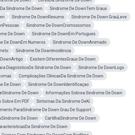
Síndrome De Down
CoresDa Síndrome De Down
ADa Síndrome De Down
Sindrome De DownTem Graus
own
Sindrome De DownResumo
Síndrome De Down GrauLeve
wnPessoas
Sindrome De DownCromossomos
rome De Down
Sindrome De DownEm Portugues
me De DownEm Numeros
Sindrome De DownAnimado
reto
Síndrome De DownIncidência
 DownArtigo
Existem DiferentesGraus De Down
ra DiagnósticoDe Síndrome De Down
Sindrome De DownLogo
ntomas
Complicações ClínicasDa Sindrome De Down
me De Down
Sindrome De DownIdentificaçao
ãeSíndrome De Down
Informações Sobrea Sindrome De Down
 Sobre Em PDF
Sintomas Da Sindrome DeKi
amento ParaSíndrome De Down Grau De Support
 ÀSíndrome De Down
CartilhaSíndrome De Down
aracteristicasDa Sindrome De Down