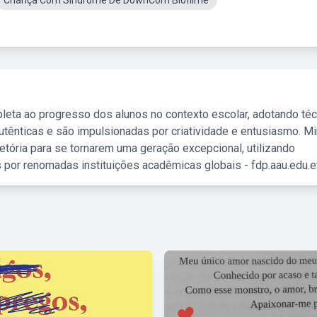
Criança Com Sindrome De DownCom Biofilme
leta ao progresso dos alunos no contexto escolar, adotando té
tênticas e são impulsionadas por criatividade e entusiasmo. M
etória para se tornarem uma geração excepcional, utilizando
 por renomadas instituições acadêmicas globais - fdp.aau.edu.et