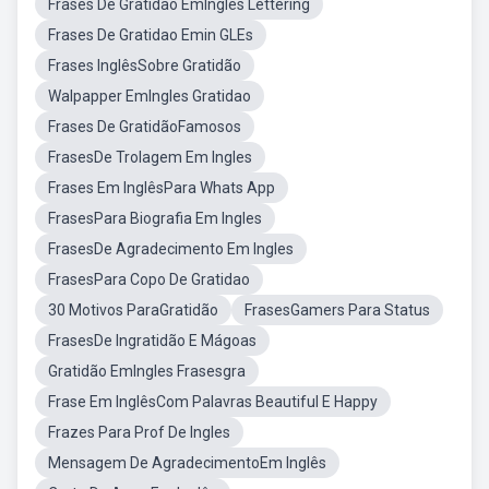
Frases De Gratidao EmIngles Lettering
Frases De Gratidao Emin GLEs
Frases InglêsSobre Gratidão
Walpapper EmIngles Gratidao
Frases De GratidãoFamosos
FrasesDe Trolagem Em Ingles
Frases Em InglêsPara Whats App
FrasesPara Biografia Em Ingles
FrasesDe Agradecimento Em Ingles
FrasesPara Copo De Gratidao
30 Motivos ParaGratidão
FrasesGamers Para Status
FrasesDe Ingratidão E Mágoas
Gratidão EmIngles Frasesgra
Frase Em InglêsCom Palavras Beautiful E Happy
Frazes Para Prof De Ingles
Mensagem De AgradecimentoEm Inglês