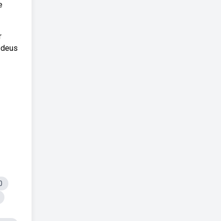
e
r
 deus
0