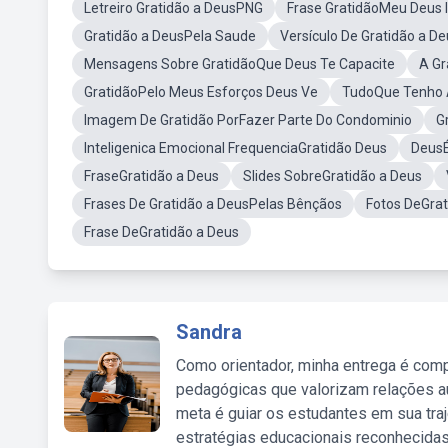
Letreiro Gratidão a DeusPNG
Frase GratidãoMeu Deus 
Gratidão a DeusPela Saude
Versículo De Gratidão a D
Mensagens Sobre GratidãoQue Deus Te Capacite
A Gr
GratidãoPelo Meus Esforços Deus Ve
TudoQue Tenho 
Imagem De Gratidão PorFazer Parte Do Condominio
G
Inteligenica Emocional FrequenciaGratidão Deus
DeusÉ
FraseGratidão a Deus
Slides SobreGratidão a Deus
Frases De Gratidão a DeusPelas Bênçãos
Fotos DeGra
Frase DeGratidão a Deus
Sandra
Como orientador, minha entrega é comp
pedagógicas que valorizam relações au
meta é guiar os estudantes em sua traj
estratégias educacionais reconhecidas