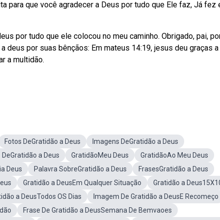
ta para que você agradecer a Deus por tudo que Ele faz, Já fez 
us por tudo que ele colocou no meu caminho. Obrigado, pai, po
 a deus por suas bênçãos: Em mateus 14:19, jesus deu graças a
r a multidão.
Fotos DeGratidão a Deus
Imagens DeGratidão a Deus
 DeGratidão a Deus
GratidãoMeu Deus
GratidãoAo Meu Deus
ia Deus
Palavra SobreGratidão a Deus
FrasesGratidão a Deus
Deus
Gratidão a DeusEm Qualquer Situação
Gratidão a Deus15X1
tidão a DeusTodos OS Dias
Imagem De Gratidão a DeusE Recomeço
idão
Frase De Gratidão a DeusSemana De Bemvaoes