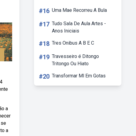
#16
Uma Mae Recorreu A Bula
#17
Tudo Sala De Aula Artes -
Anos Iniciais
#18
Tres Onibus A B E C
#19
Travesseiro é Ditongo
Tritongo Ou Hiato
#20
Transformar Ml Em Gotas
14
ente
ão a
nhecer
 se
to a