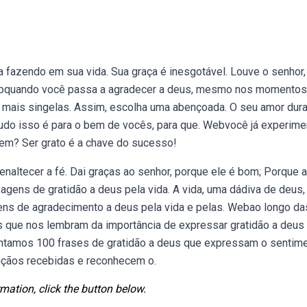
 fazendo em sua vida. Sua graça é inesgotável. Louve o senhor,
ebquando você passa a agradecer a deus, mesmo nos momentos
 mais singelas. Assim, escolha uma abençoada. O seu amor dura
udo isso é para o bem de vocês, para que. Webvocê já experime
tem? Ser grato é a chave do sucesso!
naltecer a fé. Dai graças ao senhor, porque ele é bom; Porque 
gens de gratidão a deus pela vida. A vida, uma dádiva de deus,
ens de agradecimento a deus pela vida e pelas. Webao longo da
s que nos lembram da importância de expressar gratidão a deus
sentamos 100 frases de gratidão a deus que expressam o sentim
ênçãos recebidas e reconhecem o.
mation, click the button below.