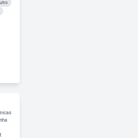
utro
cnicas
inha
.