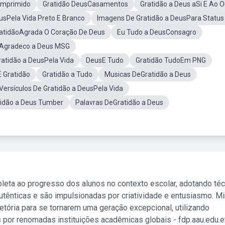
Imprimido
Gratidão DeusCasamentos
Gratidão a Deus aSi E Ao O
eusPela Vida Preto E Branco
Imagens De Gratidão a DeusPara Status
atidãoAgrada O Coração De Deus
Eu Tudo a DeusConsagro
Agradeco a Deus MSG
ratidão a DeusPela Vida
DeusE Tudo
Gratidão TudoEm PNG
 Gratidão
Gratidão a Tudo
Musicas DeGratidão a Deus
Versículos De Gratidão a DeusPela Vida
tidão a Deus Tumber
Palavras DeGratidão a Deus
leta ao progresso dos alunos no contexto escolar, adotando té
tênticas e são impulsionadas por criatividade e entusiasmo. M
etória para se tornarem uma geração excepcional, utilizando
 por renomadas instituições acadêmicas globais - fdp.aau.edu.et