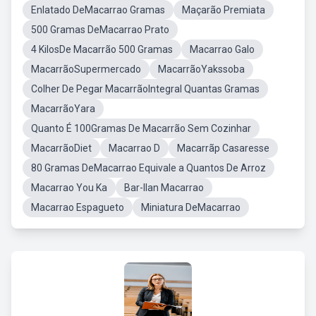
Enlatado DeMacarrao Gramas
Maçarão Premiata
500 Gramas DeMacarrao Prato
4 KilosDe Macarrão 500 Gramas
Macarrao Galo
MacarrãoSupermercado
MacarrãoYakssoba
Colher De Pegar MacarrãoIntegral Quantas Gramas
MacarrãoYara
Quanto É 100Gramas De Macarrão Sem Cozinhar
MacarrãoDiet
Macarrao D
Macarrãp Casaresse
80 Gramas DeMacarrao Equivale a Quantos De Arroz
Macarrao You Ka
Bar-Ilan Macarrao
Macarrao Espagueto
Miniatura DeMacarrao