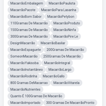
MacarrãoEmbalagem
MacarrãoPaulista
MacarrãoPacote
MacarrãoPara Lasanha
MacarrãoBom Sabor
MacarrãoPetybon
110Gramas De Macarrão
MacarrãoProduto
150Gramas De Macarrão
MacarrãoNinfa
300Gramas De Macarrão
MacarrãoPire Le
DesignMacarrão
MacarrãoBasilar
MacarrãoEspaguete
200Gramas De Macarrão
SomeonMacarrão
250Gramas De Macarrão
MacarrãoYakisoba
MacarrãoIntegral
MacarrãoInstantâneo
MacarrãoLargo
MacarrãoRodinha
MacarrãoGallo
800 Gramas DeMacarrao
MacarrãoVitarela
MacarrãoNutrientes
Quanto É 100Gramas De Macarrão
MacarrãoImportado
300 Gramas De MacarrãoPronto