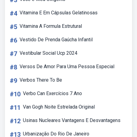
#3
#4
Vitamina E Em Cápsulas Gelatinosas
#5
Vitamina A Formula Estrutural
#6
Vestido De Prenda Gaúcha Infantil
#7
Vestibular Social Ucp 2024
#8
Versos De Amor Para Uma Pessoa Especial
#9
Verbos There To Be
#10
Verbo Can Exercícios 7 Ano
#11
Van Gogh Noite Estrelada Original
#12
Usinas Nucleares Vantagens E Desvantagens
#13
Urbanização Do Rio De Janeiro