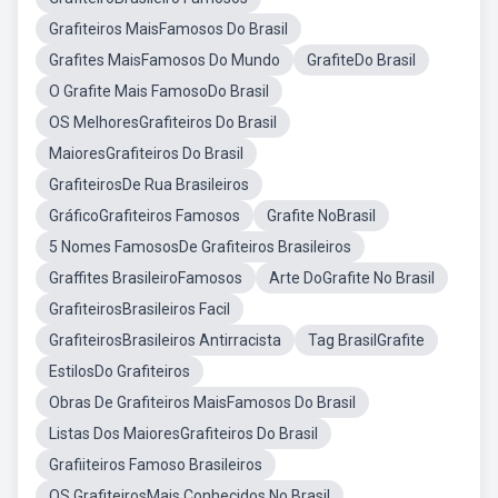
Grafiteiros MaisFamosos Do Brasil
Grafites MaisFamosos Do Mundo
GrafiteDo Brasil
O Grafite Mais FamosoDo Brasil
OS MelhoresGrafiteiros Do Brasil
MaioresGrafiteiros Do Brasil
GrafiteirosDe Rua Brasileiros
GráficoGrafiteiros Famosos
Grafite NoBrasil
5 Nomes FamososDe Grafiteiros Brasileiros
Graffites BrasileiroFamosos
Arte DoGrafite No Brasil
GrafiteirosBrasileiros Facil
GrafiteirosBrasileiros Antirracista
Tag BrasilGrafite
EstilosDo Grafiteiros
Obras De Grafiteiros MaisFamosos Do Brasil
Listas Dos MaioresGrafiteiros Do Brasil
Grafiiteiros Famoso Brasileiros
OS GrafiteirosMais Conhecidos No Brasil