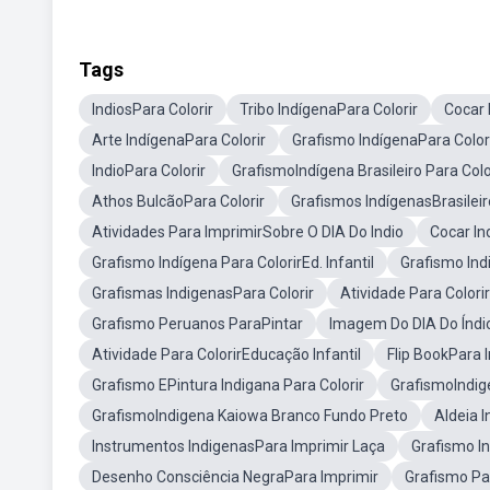
Tags
IndiosPara Colorir
Tribo IndígenaPara Colorir
Cocar 
Arte IndígenaPara Colorir
Grafismo IndígenaPara Color
IndioPara Colorir
GrafismoIndígena Brasileiro Para Colo
Athos BulcãoPara Colorir
Grafismos IndígenasBrasileir
Atividades Para ImprimirSobre O DIA Do Indio
Cocar In
Grafismo Indígena Para ColorirEd. Infantil
Grafismo Ind
Grafismas IndigenasPara Colorir
Atividade Para Color
Grafismo Peruanos ParaPintar
Imagem Do DIA Do Índi
Atividade Para ColorirEducação Infantil
Flip BookPara 
Grafismo EPintura Indigana Para Colorir
GrafismoIndige
GrafismoIndigena Kaiowa Branco Fundo Preto
Aldeia I
Instrumentos IndigenasPara Imprimir Laça
Grafismo In
Desenho Consciência NegraPara Imprimir
Grafismo Pa