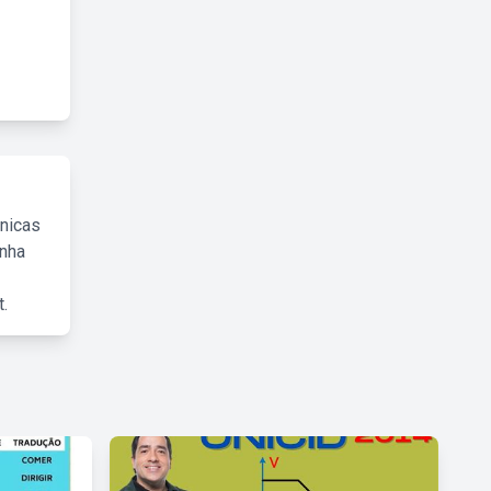
cnicas
inha
.