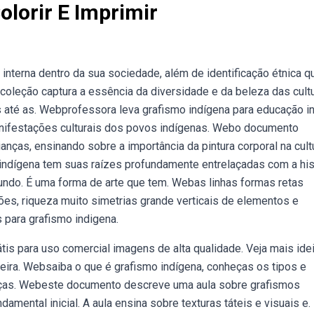
olorir E Imprimir
interna dentro da sua sociedade, além de identificação étnica 
oleção captura a essência da diversidade e da beleza das cult
 até as. Webprofessora leva grafismo indígena para educação inf
manifestações culturais dos povos indígenas. Webo documento
anças, ensinando sobre a importância da pintura corporal na cult
indígena tem suas raízes profundamente entrelaçadas com a his
undo. É uma forma de arte que tem. Webas linhas formas retas
es, riqueza muito simetrias grande verticais de elementos e
s para grafismo indigena.
átis para uso comercial imagens de alta qualidade. Veja mais ide
ileira. Websaiba o que é grafismo indígena, conheças os tipos e
rianças. Webeste documento descreve uma aula sobre grafismos
amental inicial. A aula ensina sobre texturas táteis e visuais e.