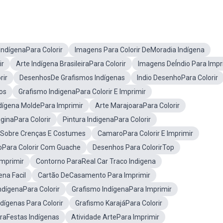
IndígenaPara Colorir
Imagens Para Colorir DeMoradia Indígena
ir
Arte Indígena BrasileiraPara Colorir
Imagens DeÍndio Para Impr
rir
DesenhosDe Grafismos Indígenas
Indio DesenhoPara Colorir
os
Grafismo IndigenaPara Colorir E Imprimir
dígena MoldePara Imprimir
Arte MarajoaraPara Colorir
iginaPara Colorir
Pintura IndigenaPara Colorir
irSobre Crenças E Costumes
CamaroPara Colorir E Imprimir
oPara Colorir Com Guache
Desenhos Para ColorirTop
Imprimir
Contorno ParaReal Car Traco Indigena
na Facil
Cartão DeCasamento Para Imprimir
ndígenaPara Colorir
Grafismo IndígenaPara Imprimir
dígenas Para Colorir
Grafismo KarajáPara Colorir
raFestas Indígenas
Atividade ArtePara Imprimir