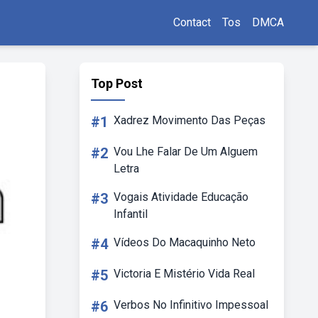
Contact
Tos
DMCA
Top Post
#1
Xadrez Movimento Das Peças
#2
Vou Lhe Falar De Um Alguem
Letra
#3
Vogais Atividade Educação
Infantil
#4
Vídeos Do Macaquinho Neto
#5
Victoria E Mistério Vida Real
#6
Verbos No Infinitivo Impessoal