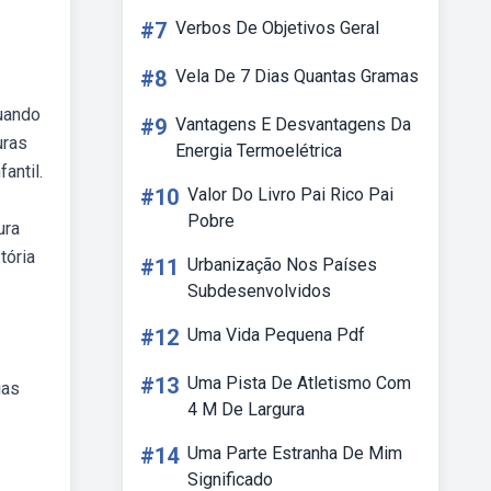
#7
Verbos De Objetivos Geral
#8
Vela De 7 Dias Quantas Gramas
quando
#9
Vantagens E Desvantagens Da
uras
Energia Termoelétrica
antil.
#10
Valor Do Livro Pai Rico Pai
Pobre
ura
tória
#11
Urbanização Nos Países
Subdesenvolvidos
#12
Uma Vida Pequena Pdf
#13
Uma Pista De Atletismo Com
ias
4 M De Largura
#14
Uma Parte Estranha De Mim
Significado