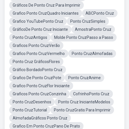
Gráficos De Ponto Cruz Para Imprimir
Grafico Ponto CruzQuadro Iniciantes
ABCPonto Cruz
Grafico YouTubePonto Cruz
Ponto CruzSimples
GráficoDe Ponto Cruz Iniciante
AmostraPonto Cruz
Ponto CruzAntigos
Molde Ponto CruzPasso a Passo
Graficos Ponto CruzVerão
Grafico Ponto CruzVermelho
Ponto CruzAlmofadas
Ponto Cruz GráficosFlores
Gráfico BordadoPonto Cruz
Grafico De Ponto CruzPote
Ponto CruzAnime
Grafico Ponto CruzFlor Iniciante
Graficos Ponto CruzConzinha
CofrinhoPonto Cruz
Ponto CruzDesenhos
Ponto Cruz InicianteModelos
Ponto CruzTutorial
Ponto CruzGratis Para Imprimir
AlmofadaGráficos Ponto Cruz
Grafico Em Ponto CruzPano De Prato