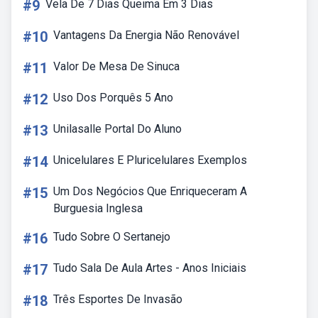
#9
Vela De 7 Dias Queima Em 3 Dias
#10
Vantagens Da Energia Não Renovável
#11
Valor De Mesa De Sinuca
#12
Uso Dos Porquês 5 Ano
#13
Unilasalle Portal Do Aluno
#14
Unicelulares E Pluricelulares Exemplos
#15
Um Dos Negócios Que Enriqueceram A
Burguesia Inglesa
#16
Tudo Sobre O Sertanejo
#17
Tudo Sala De Aula Artes - Anos Iniciais
#18
Três Esportes De Invasão