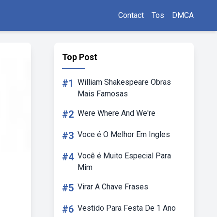
Contact
Tos
DMCA
Top Post
#1
William Shakespeare Obras
Mais Famosas
#2
Were Where And We're
#3
Voce é O Melhor Em Ingles
#4
Você é Muito Especial Para
Mim
#5
Virar A Chave Frases
#6
Vestido Para Festa De 1 Ano