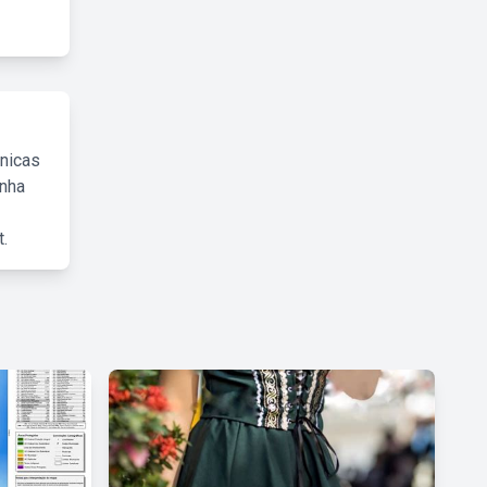
cnicas
inha
.