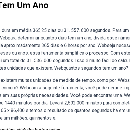
 Tem Um Ano
dura em média 365,25 dias ou 31. 557. 600 segundos. Para um
 Webpara determinar quantos dias tem um ano, divida esse núme
 dá aproximadamente 365 dias e 6 horas por ano. Webseja neces
meses ou anos, essa ferramenta simplifica o processo. Com est
um total de 31. 536. 000 segundos. Isso é muito fácil de calcul
entes unidades que existem. Webquantos segundos tem um ano?
 existem muitas unidades de medida de tempo, como por. Webs
o comum? Webcom a seguinte ferramenta, você pode gerar e imp
se em suas próprias necessidades. Você pode encontrar uma. W
u 1440 minutos por dia. Levará 2,592,000 minutos para complet
 365 x 86,400 e temos o resultado de quantos segundos há em 
e um milhões, quinhentos e.
mation, click the button below.