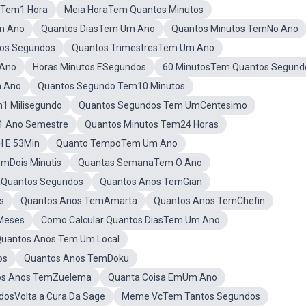
 Tem1 Hora
Meia HoraTem Quantos Minutos
m Ano
Quantos DiasTem Um Ano
Quantos Minutos TemNo Ano
os Segundos
Quantos TrimestresTem Um Ano
 Ano
Horas Minutos ESegundos
60 MinutosTem Quantos Segund
m Ano
Quantos Segundo Tem10 Minutos
1 Milisegundo
Quantos Segundos Tem UmCentesimo
1 Ano Semestre
Quantos Minutos Tem24 Horas
 E 53Min
Quanto TempoTem Um Ano
mDois Minutis
Quantas SemanaTem O Ano
 aQuantos Segundos
Quantos Anos TemGian
s
Quantos Anos TemAmarta
Quantos Anos TemChefin
Meses
Como Calcular Quantos DiasTem Um Ano
uantos Anos Tem Um Local
os
Quantos Anos TemDoku
os Anos TemZuelema
Quanta Coisa EmUm Ano
osVolta a Cura Da Sage
Meme VcTem Tantos Segundos