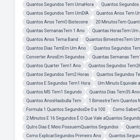
Quantos Segundos Tem UmaHora
Quantos Segundos
Quantos Segundos Tem UmDIA
Quantos Anos Tem U
Quantos Anos TemO Bistecone
20 MinutosTem Quant
Quantas SemanasTem 1 Ano
Quantas HorasTem Um
Quantos Anos Tema Band
Quantos BimestresTem U
Quantos Dias TemEm Um Ano
Quantos Segundos Tem
Converter AnosEm Segundos
Quantas Semanas Tem
Quantos Quarter Tem1 Ano
Quantos Segundos Tem2H
Quantos Segundos Tem2 Horas
Quantos Segundos Te
Quantos E Segundos Tem1 Hora
Um Minuto Equivale
Quantos MS Tem1 Segundo
Quantos Dias Tem35 Ano
Quantos AnosHasbulla Tem
1 BimestreTem Quantos 
Formula 1 Quantos SegundosDe 0 a 100
Como SaberQ
2 Minutos E 16 Segundos É O Que Vale aQuantos Segund
Qutro Dias E Meio PossuemQuantos Segundos
Quant
Como ExplicarSegundos Primeiro Ano
Quantos Segund