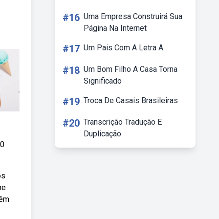
#16
Uma Empresa Construirá Sua
Página Na Internet
#17
Um Pais Com A Letra A
#18
Um Bom Filho A Casa Torna
Significado
#19
Troca De Casais Brasileiras
#20
Transcrição Tradução E
Duplicação
60
os
ne
têm