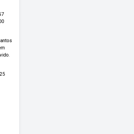
57
00
uantos
 em
vido.
425