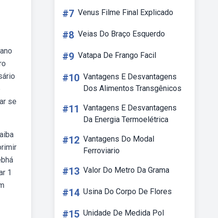
#7
Venus Filme Final Explicado
#8
Veias Do Braço Esquerdo
 ano
#9
Vatapa De Frango Facil
ro
sário
#10
Vantagens E Desvantagens
Dos Alimentos Transgênicos
e
ar se
#11
Vantagens E Desvantagens
Da Energia Termoelétrica
aiba
#12
Vantagens Do Modal
rimir
Ferroviario
ebhá
#13
Valor Do Metro Da Grama
ar 1
um
#14
Usina Do Corpo De Flores
#15
Unidade De Medida Pol