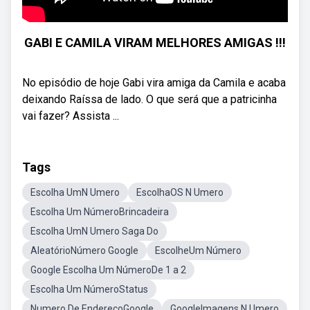
GABI E CAMILA VIRAM MELHORES AMIGAS !!!
No episódio de hoje Gabi vira amiga da Camila e acaba
deixando Raíssa de lado. O que será que a patricinha
vai fazer? Assista ...
Tags
Escolha UmN Umero
EscolhaOS N Umero
Escolha Um NúmeroBrincadeira
Escolha UmN Umero Saga Do
AleatórioNúmero Google
EscolheUm Número
Google Escolha Um NúmeroDe 1 a 2
Escolha Um NúmeroStatus
Numero De EndereçoGoogle
GoogleImagens N Umero