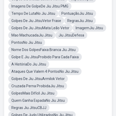
Imagens De GolpeDe Jiu Jitsu PMG
Tempo De LutaNo Jiu Jitsu
PontuaçãoJiu Jitsu
Golpes De Jiu JitsuVetor Frase
RegrasJiu Jitsu
Golpes De Jiu JitsuMata Leão Vetor
ImagemJiu Jitsu
Mao MachucadaJiu Jitsu
Jiu JitsuDefesa
PontosNo Jiu Jitsu
Nome Dos GolpesFaixa Branca Jiu Jitsu
Golpe E Jiu JitsuProibido Para Cada Faixa
A HistóriaDo Jiu Jitsu
Ataques Que Valem 4 PontosNo Jiu Jitsu
Golpes De Jiu JitsuArmilok Vetor
Cruzada Perna ProibidaJiu Jitsu
GolpesMais Difícil Jiu Jitsu
Quem Ganha EspadaNo Jiu Jitsu
Regras Jiu JitsuCBJJ
Golpes De Judo UtilizadosNo Jiu Jitsu