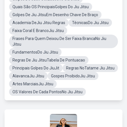
Quais São OS PrincipaisGolpes Do Jiu Jitsu
Golpes De Jiu JitsuEm Desenho Chave De Braço
Academia DeJiu Jitsu Regras
TécnicasDo Jiu Jitsu
Faixa Coral E BrancoJiu Jitsu
Frases Para Quem Deixou De Ser Faixa BrancaNo Jiu
Jitsu
FundamentosDo Jiu Jitsu
Regras De Jiu JitsuTabela De Pontuacao
Principais Golpes Do JiuJit
Regras NoTatame Jiu Jitsu
AlavancaJiu Jitsu
Gospes ProibidoJiu Jitsu
Artes MarciaisJiu Jitsu
OS Valores De Cada PontosNo Jiu Jitsu