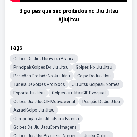
3 golpes que são proibidos no Jiu Jitsu
#jiujitsu
Tags
Golpes De Jiu JitsuFaixa Branca
PrincipaisGolpes Do Jiu Jitsu
Golpes No Jiu Jitsu
Posições ProibidoNo Jiu Jitsu
Golpe DeJiu Jitsu
Tabela DeGolpes Proibidos
Jiu Jitsu GolpesE Nomes
EsporteJiu Jitsu
Golpes Jiu JitsuGIF Ezequiel
Golpes Jiu JitsuGIF Motivacional
Posição DeJiu Jitsu
AzraelGolpe Jiu Jitsu
Competição Jiu JitsuFaixa Branca
Golpes De Jiu JitsuCom Imagens
Golpes Jiu JitsuBrasileiro Nomes
JujitsuGolpes