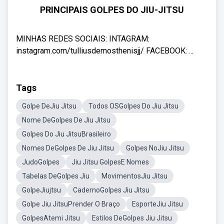
PRINCIPAIS GOLPES DO JIU-JITSU
MINHAS REDES SOCIAIS: INTAGRAM:
instagram.com/tulliusdemosthenisjj/ FACEBOOK: ...
Tags
Golpe DeJiu Jitsu
Todos OSGolpes Do Jiu Jitsu
Nome DeGolpes De Jiu Jitsu
Golpes Do Jiu JitsuBrasileiro
Nomes DeGolpes De Jiu Jitsu
Golpes NoJiu Jitsu
JudoGolpes
Jiu Jitsu GolpesE Nomes
Tabelas DeGolpes Jiu
MovimentosJiu Jitsu
GolpeJiujtsu
CadernoGolpes Jiu Jitsu
Golpe Jiu JitsuPrender O Braço
EsporteJiu Jitsu
GolpesAtemi Jitsu
Estilos DeGolpes Jiu Jitsu