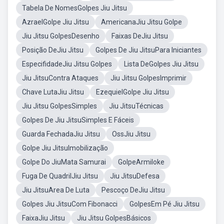
Tabela De NomesGolpes Jiu Jitsu
AzraelGolpe Jiu Jitsu
AmericanaJiu Jitsu Golpe
Jiu Jitsu GolpesDesenho
Faixas DeJiu Jitsu
Posição DeJiu Jitsu
Golpes De Jiu JitsuPara Iniciantes
EspecifidadeJiu Jitsu Golpes
Lista DeGolpes Jiu Jitsu
Jiu JitsuContra Ataques
Jiu Jitsu GolpesImprimir
Chave LutaJiu Jitsu
EzequielGolpe Jiu Jitsu
Jiu Jitsu GolpesSimples
Jiu JitsuTécnicas
Golpes De Jiu JitsuSimples E Fáceis
Guarda FechadaJiu Jitsu
OssJiu Jitsu
Golpe Jiu JitsuImobilização
Golpe Do JiuMata Samurai
GolpeArmiloke
Fuga De QuadrilJiu Jitsu
Jiu JitsuDefesa
Jiu JitsuArea De Luta
Pescoço DeJiu Jitsu
Golpes Jiu JitsuCom Fibonacci
GolpesEm Pé Jiu Jitsu
FaixaJiu Jitsu
Jiu Jitsu GolpesBásicos