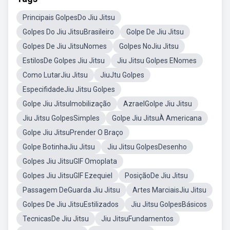
Principais GolpesDo Jiu Jitsu
Golpes Do Jiu JitsuBrasileiro
Golpe De Jiu Jitsu
Golpes De Jiu JitsuNomes
Golpes NoJiu Jitsu
EstilosDe Golpes Jiu Jitsu
Jiu Jitsu Golpes ENomes
Como LutarJiu Jitsu
JiuJtu Golpes
EspecifidadeJiu Jitsu Golpes
Golpe Jiu JitsuImobilização
AzraelGolpe Jiu Jitsu
Jiu Jitsu GolpesSimples
Golpe Jiu JitsuÀ Americana
Golpe Jiu JitsuPrender O Braço
Golpe BotinhaJiu Jitsu
Jiu Jitsu GolpesDesenho
Golpes Jiu JitsuGIF Omoplata
Golpes Jiu JitsuGIF Ezequiel
PosiçãoDe Jiu Jitsu
Passagem DeGuarda Jiu Jitsu
Artes MarciaisJiu Jitsu
Golpes De Jiu JitsuEstilizados
Jiu Jitsu GolpesBásicos
TecnicasDe Jiu Jitsu
Jiu JitsuFundamentos