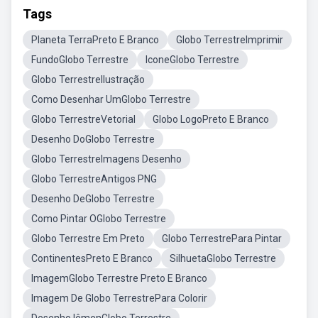
Tags
Planeta TerraPreto E Branco
Globo TerrestreImprimir
FundoGlobo Terrestre
IconeGlobo Terrestre
Globo TerrestreIlustração
Como Desenhar UmGlobo Terrestre
Globo TerrestreVetorial
Globo LogoPreto E Branco
Desenho DoGlobo Terrestre
Globo TerrestreImagens Desenho
Globo TerrestreAntigos PNG
Desenho DeGlobo Terrestre
Como Pintar OGlobo Terrestre
Globo Terrestre Em Preto
Globo TerrestrePara Pintar
ContinentesPreto E Branco
SilhuetaGlobo Terrestre
ImagemGlobo Terrestre Preto E Branco
Imagem De Globo TerrestrePara Colorir