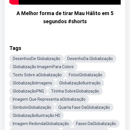
A Melhor forma de tirar Mau Hálito em 5
segundos #shorts
Tags
DesenhosDe Globalização
DesenhoDa Globalização
Globalização ImagemPara Colorir
Texto Sobre aGlobalização
FotosGlobalização
GlobalizaçãoImagens
GlobalizaçãoIlustração
GlobalizaçãoPNG
Tirinha SobreGlobalização
Imagem Que Representa aGlobalização
SimboloGlobalização
Quarta Fase DaGlobalização
GlobalizaçãoIlustração HD
Imagem RedondaGlobalização
Fases DaGlobalização