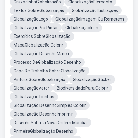
CruzadinhaGlobalização
GlobalizaçãoElemento
Textos SobreGlobalização
GlobalizaçãoIlustraçoes
GlobalizaçãoLogo
GlobalizaçãoImagem Qu Remetem
GlobalizaçãoPra Pintar
GlobalizaçãoIcon
Exercícios SobreGlobalização
MapaGlobalização Colorir
Globalização DesenhoMarca
Processo DeGlobalização Desenho
Capa De Trabalho SobreGlobalização
Pintura SobreGlobalização
GlobalizaçãoSticker
GlobalizaçãoVetor
BiodiversidadePara Colorir
GlobalizaçãoTirinhas
Globalização DesenhoSimples Colorir
Globalização DesenhoImprimir
DesenhoSobre a Nova Ordem Mundial
PrimeiraGlobalização Desenho