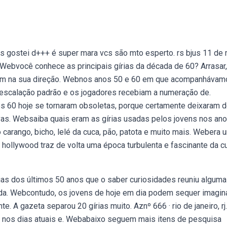
 gostei d+++ é super mara vcs são mto esperto. rs bjus 11 de
. Webvocê conhece as principais gírias da década de 60? Arrasar,
sem na sua direção. Webnos anos 50 e 60 em que acompanhávam
 escalação padrão e os jogadores recebiam a numeração de.
s 60 hoje se tornaram obsoletas, porque certamente deixaram 
vas. Websaiba quais eram as gírias usadas pelos jovens nos an
arango, bicho, lelé da cuca, pão, patota e muito mais. Webera 
hollywood traz de volta uma época turbulenta e fascinante da cu
as dos últimos 50 anos que o saber curiosidades reuniu algum
da. Webcontudo, os jovens de hoje em dia podem sequer imagin
e. A gazeta separou 20 gírias muito. Aznº 666 · rio de janeiro, rj.
ge nos dias atuais e. Webabaixo seguem mais itens de pesquisa