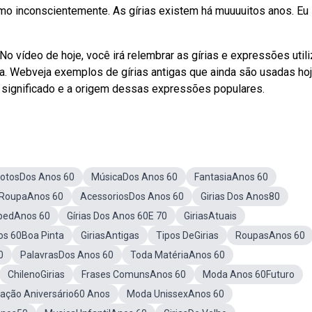
mo inconscientemente. As gírias existem há muuuuitos anos. Eu
No vídeo de hoje, você irá relembrar as gírias e expressões util
a. Webveja exemplos de gírias antigas que ainda são usadas hoj
 o significado e a origem dessas expressões populares.
FotosDos Anos 60
MúsicaDos Anos 60
FantasiaAnos 60
RoupaAnos 60
AcessoriosDos Anos 60
Girias Dos Anos80
pedAnos 60
Gírias Dos Anos 60E 70
GiriasAtuais
nos 60Boa Pinta
GiriasAntigas
Tipos DeGirias
RoupasAnos 60
0
PalavrasDos Anos 60
Toda MatériaAnos 60
ChilenoGirias
Frases ComunsAnos 60
Moda Anos 60Futuro
ação Aniversário60 Anos
Moda UnissexAnos 60