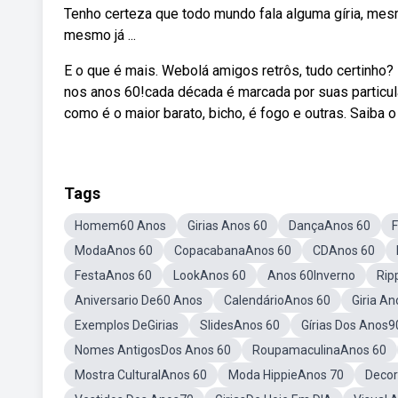
Tenho certeza que todo mundo fala alguma gíria, mes
mesmo já ...
E o que é mais. Webolá amigos retrôs, tudo certinho? 
nos anos 60!cada década é marcada por suas particul
como é o maior barato, bicho, é fogo e outras. Saiba
Tags
Homem60 Anos
Girias Anos 60
DançaAnos 60
ModaAnos 60
CopacabanaAnos 60
CDAnos 60
FestaAnos 60
LookAnos 60
Anos 60Inverno
Rip
Aniversario De60 Anos
CalendárioAnos 60
Giria A
Exemplos DeGirias
SlidesAnos 60
Gírias Dos Anos9
Nomes AntigosDos Anos 60
RoupamaculinaAnos 60
Mostra CulturalAnos 60
Moda HippieAnos 70
Decor