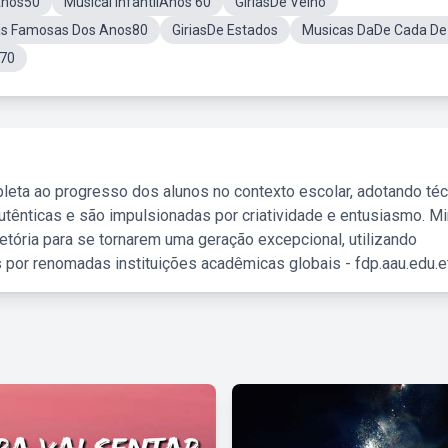
Anos50
Musical InfantilAnos 60
GiriasDe Velho
ias Famosas Dos Anos80
GiriasDe Estados
Musicas DaDe Cada De
 70
leta ao progresso dos alunos no contexto escolar, adotando té
tênticas e são impulsionadas por criatividade e entusiasmo. M
etória para se tornarem uma geração excepcional, utilizando
 por renomadas instituições acadêmicas globais - fdp.aau.edu.et