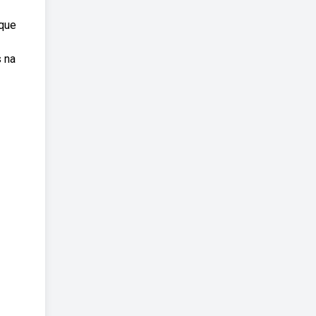
aque
s na