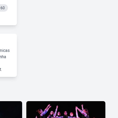
 60
cnicas
inha
.