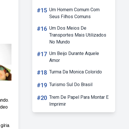
#15
Um Homem Comum Com
Seus Filhos Comuns
#16
Um Dos Meios De
Transportes Mais Utilizados
No Mundo
#17
Um Beijo Durante Aquele
Amor
#18
Turma Da Monica Colorido
#19
Turismo Sul Do Brasil
#20
Trem De Papel Para Montar E
ando.
Imprimir
ídeo
íria.