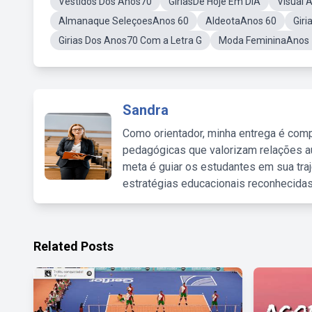
Vestidos Dos Anos70
GiriasDe Hoje Em DIA
Visual 
Almanaque SeleçoesAnos 60
AldeotaAnos 60
Gir
Girias Dos Anos70 Com a Letra G
Moda FemininaAnos
Sandra
Como orientador, minha entrega é comp
pedagógicas que valorizam relações au
meta é guiar os estudantes em sua traj
estratégias educacionais reconhecidas
Related Posts