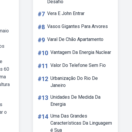
Desafio
#7
Vera E John Entrar
#8
Vasos Gigantes Para Arvores
 maio
#9
Varal De Chão Apartamento
os
#10
Vantagem Da Energia Nuclear
de
#11
Valor Do Telefone Sem Fio
os 60
uma
#12
Urbanização Do Rio De
ltura
Janeiro
#13
Unidades De Medida Da
Energia
as
ar o
#14
Uma Das Grandes
Características Da Linguagem
é Sua