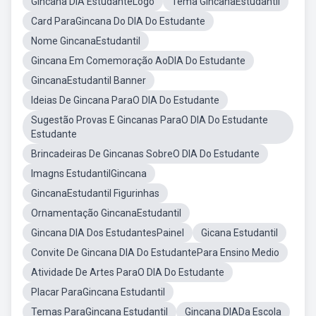
Gincana DIA EstudanteLogo
Tema GincanaEstudantil
Card ParaGincana Do DIA Do Estudante
Nome GincanaEstudantil
Gincana Em Comemoração AoDIA Do Estudante
GincanaEstudantil Banner
Ideias De Gincana ParaO DIA Do Estudante
Sugestão Provas E Gincanas ParaO DIA Do Estudante
Estudante
Brincadeiras De Gincanas SobreO DIA Do Estudante
Imagns EstudantilGincana
GincanaEstudantil Figurinhas
Ornamentação GincanaEstudantil
Gincana DIA Dos EstudantesPainel
Gicana Estudantil
Convite De Gincana DIA Do EstudantePara Ensino Medio
Atividade De Artes ParaO DIA Do Estudante
Placar ParaGincana Estudantil
Temas ParaGincana Estudantil
Gincana DIADa Escola