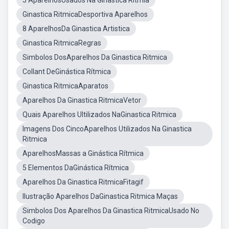
5 AparelhosUsados Na Ginastica Ritmia
Ginastica RitmicaDesportiva Aparelhos
8 AparelhosDa Ginastica Artistica
Ginastica RitmicaRegras
Simbolos DosAparelhos Da Ginastica Ritmica
Collant DeGinástica Rítmica
Ginastica RitmicaAparatos
Aparelhos Da Ginastica RitmicaVetor
Quais Aparelhos Ultilizados NaGinastica Ritmica
Imagens Dos CincoAparelhos Utilizados Na Ginastica
Ritmica
AparelhosMassas a Ginástica Rítmica
5 Elementos DaGinástica Rítmica
Aparelhos Da Ginastica RitmicaFitagif
Ilustração Aparelhos DaGinastica Ritmica Maças
Simbolos Dos Aparelhos Da Ginastica RitmicaUsado No
Codigo