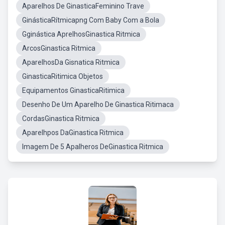
Aparelhos De GinasticaFeminino Trave
GinásticaRítmicapng Com Baby Com a Bola
Gginástica AprelhosGinastica Ritmica
ArcosGinastica Ritmica
AparelhosDa Gisnatica Ritmica
GinasticaRitimica Objetos
Equipamentos GinasticaRitimica
Desenho De Um Aparelho De Ginastica Ritimaca
CordasGinastica Ritmica
Aparelhpos DaGinastica Ritmica
Imagem De 5 Apalheros DeGinastica Ritmica