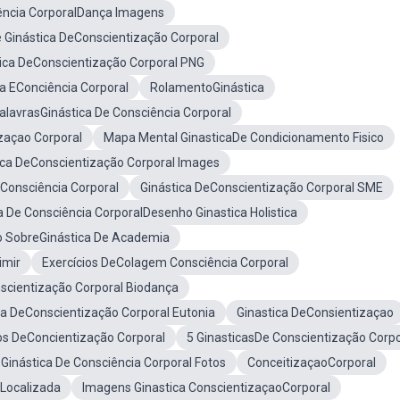
ência CorporalDança Imagens
e Ginástica DeConscientização Corporal
ica DeConscientização Corporal PNG
a EConciência Corporal
RolamentoGinástica
alavrasGinástica De Consciência Corporal
zaçao Corporal
Mapa Mental GinasticaDe Condicionamento Fisico
ica DeConscientização Corporal Images
Consciência Corporal
Ginástica DeConscientização Corporal SME
a De Consciência CorporalDesenho Ginastica Holistica
o SobreGinástica De Academia
imir
Exercícios DeColagem Consciência Corporal
scientização Corporal Biodança
ca DeConscientização Corporal Eutonia
Ginastica DeConsientizaçao
os DeConcientização Corporal
5 GinasticasDe Conscientização Corpo
Ginástica De Consciência Corporal Fotos
ConceitizaçaoCorporal
Localizada
Imagens Ginastica ConscientizaçaoCorporal