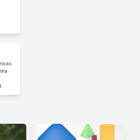
cnicas
inha
.