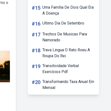
omo o
#15
Uma Família De Dois Qual Era
A Doença
#16
Ultimo Dia De Setembro
#17
Trechos De Musicas Para
Namorado
#18
Trava Lingua O Rato Roeu A
Roupa Do Rei
#19
Transitividade Verbal
Exercícios Pdf
#20
Transformando Taxa Anual Em
Mensal