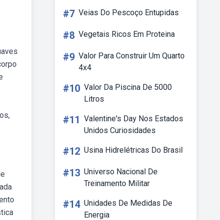
#7
Veias Do Pescoço Entupidas
#8
Vegetais Ricos Em Proteina
uaves
#9
Valor Para Construir Um Quarto
corpo
4x4
e
#10
Valor Da Piscina De 5000
Litros
os,
#11
Valentine's Day Nos Estados
Unidos Curiosidades
#12
Usina Hidrelétricas Do Brasil
#13
Universo Nacional De
de
Treinamento Militar
eada
ento
#14
Unidades De Medidas De
tica
Energia