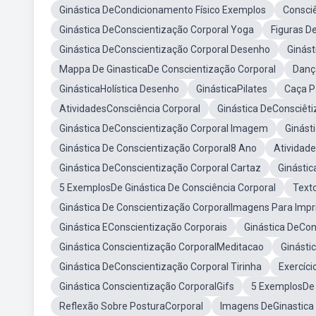
Ginástica DeCondicionamento Físico Exemplos
Consci
Ginástica DeConscientização Corporal Yoga
Figuras D
Ginástica DeConscientização Corporal Desenho
Ginást
Mappa De GinasticaDe Conscientização Corporal
Danç
GinásticaHolística Desenho
GinásticaPilates
Caça P
AtividadesConsciência Corporal
Ginástica DeConsciêti
Ginástica DeConscientização Corporal Imagem
Ginást
Ginástica De Conscientização Corporal8 Ano
Atividade
Ginástica DeConscientização Corporal Cartaz
Ginástic
5 ExemplosDe Ginástica De Consciência Corporal
Text
Ginástica De Conscientização CorporalImagens Para Impr
Ginástica EConscientização Corporais
Ginástica DeCon
Ginástica Conscientização CorporalMeditacao
Ginásti
Ginástica DeConscientização Corporal Tirinha
Exercíci
Ginástica Conscientização CorporalGifs
5 ExemplosDe 
Reflexão Sobre PosturaCorporal
Imagens DeGinastica 