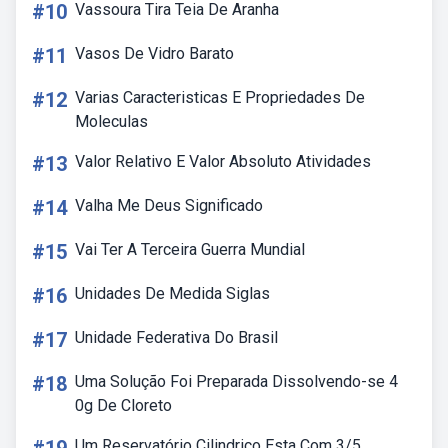
#10
Vassoura Tira Teia De Aranha
#11
Vasos De Vidro Barato
#12
Varias Caracteristicas E Propriedades De
Moleculas
#13
Valor Relativo E Valor Absoluto Atividades
#14
Valha Me Deus Significado
#15
Vai Ter A Terceira Guerra Mundial
#16
Unidades De Medida Siglas
#17
Unidade Federativa Do Brasil
#18
Uma Solução Foi Preparada Dissolvendo-se 4
0g De Cloreto
Um Reservatório Cilindrico Esta Com 3/5