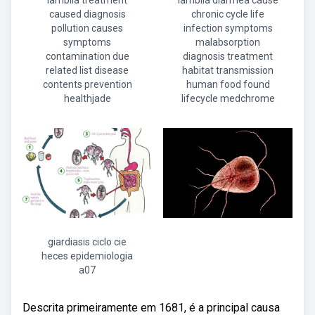
lamblia treatment
lamblia diarrhea cause
caused diagnosis
chronic cycle life
pollution causes
infection symptoms
symptoms
malabsorption
contamination due
diagnosis treatment
related list disease
habitat transmission
contents prevention
human food found
healthjade
lifecycle medchrome
giardiasis ciclo cie
heces epidemiologia
a07
Descrita primeiramente em 1681, é a principal causa