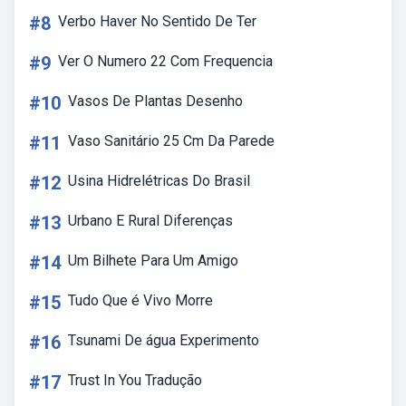
#8
Verbo Haver No Sentido De Ter
#9
Ver O Numero 22 Com Frequencia
#10
Vasos De Plantas Desenho
#11
Vaso Sanitário 25 Cm Da Parede
#12
Usina Hidrelétricas Do Brasil
#13
Urbano E Rural Diferenças
#14
Um Bilhete Para Um Amigo
#15
Tudo Que é Vivo Morre
#16
Tsunami De água Experimento
#17
Trust In You Tradução