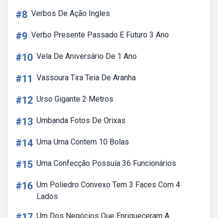
#8
Verbos De Ação Ingles
#9
Verbo Presente Passado E Futuro 3 Ano
#10
Vela De Aniversário De 1 Ano
#11
Vassoura Tira Teia De Aranha
#12
Urso Gigante 2 Metros
#13
Umbanda Fotos De Orixas
#14
Uma Urna Contem 10 Bolas
#15
Uma Confecção Possuía 36 Funcionários
#16
Um Poliedro Convexo Tem 3 Faces Com 4
Lados
#17
Um Dos Negócios Que Enriqueceram A