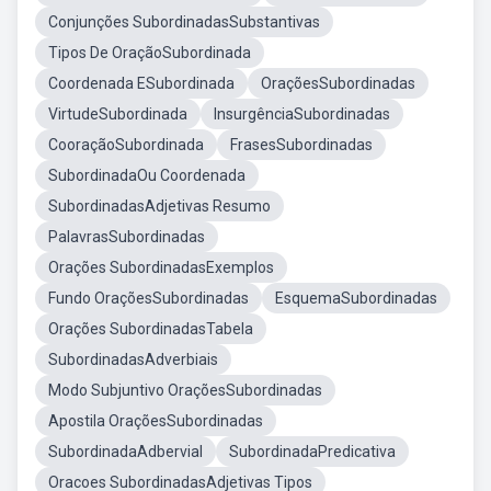
Conjunções SubordinadasSubstantivas
Tipos De OraçãoSubordinada
Coordenada ESubordinada
OraçõesSubordinadas
VirtudeSubordinada
InsurgênciaSubordinadas
CooraçãoSubordinada
FrasesSubordinadas
SubordinadaOu Coordenada
SubordinadasAdjetivas Resumo
PalavrasSubordinadas
Orações SubordinadasExemplos
Fundo OraçõesSubordinadas
EsquemaSubordinadas
Orações SubordinadasTabela
SubordinadasAdverbiais
Modo Subjuntivo OraçõesSubordinadas
Apostila OraçõesSubordinadas
SubordinadaAdbervial
SubordinadaPredicativa
Oracoes SubordinadasAdjetivas Tipos