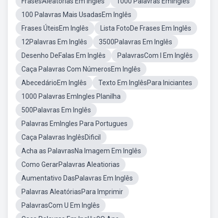
FrasesAleatórias Em Inglês
1000 Palavras EmIngles
100 Palavras Mais UsadasEm Inglês
Frases ÚteisEm Inglês
Lista FotoDe Frases Em Inglês
12Palavras Em Inglês
3500Palavras Em Inglês
Desenho DeFalas Em Inglês
PalavrasCom I Em Inglês
Caça Palavras Com NúmerosEm Inglês
AbecedárioEm Inglês
Texto Em InglêsPara Iniciantes
1000 Palavras EmIngles Planilha
500Palavras Em Inglês
Palavras EmIngles Para Portugues
Caça Palavras InglêsDificil
Acha as PalavrasNa Imagem Em Inglês
Como GerarPalavras Aleatiorias
Aumentativo DasPalavras Em Inglês
Palavras AleatóriasPara Imprimir
PalavrasCom U Em Inglês