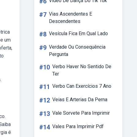
#6
Vídeo De Dança Do Tik Tok
#7
Vias Ascendentes E
Descendentes
trica
#8
Vesícula Fica Em Qual Lado
 e um
#9
Verdade Ou Consequência
ferta,
Pergunta
to
#10
Verbo Haver No Sentido De
Ter
.
#11
Verbo Can Exercícios 7 Ano
#12
Veias E Arterias Da Perna
#13
Vale Sorvete Para Imprimir
co.
Saiba
#14
Vales Para Imprimir Pdf
gia é