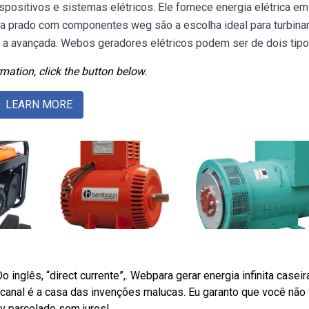
ispositivos e sistemas elétricos. Ele fornece energia elétrica em
a prado com componentes weg são a escolha ideal para turbina
 a avançada. Webos geradores elétricos podem ser de dois tipo
mation, click the button below.
LEARN MORE
nglês, “direct currente”,. Webpara gerar energia infinita caseir
anal é a casa das invenções malucas. Eu garanto que você não f
v parcelado sem juros!