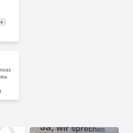
re
cnicas
inha
.