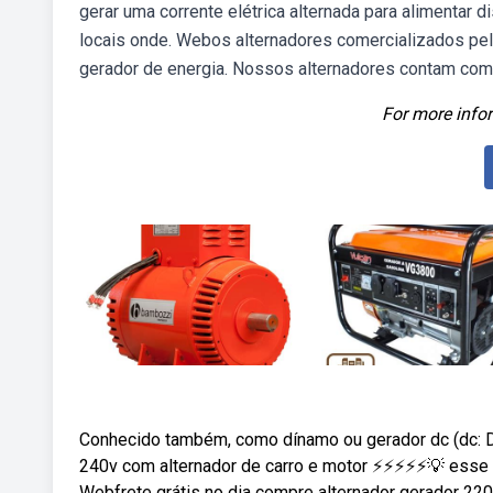
gerar uma corrente elétrica alternada para alimentar d
locais onde. Webos alternadores comercializados pel
gerador de energia. Nossos alternadores contam com
For more infor
Conhecido também, como dínamo ou gerador dc (dc: Do i
240v com alternador de carro e motor ⚡⚡⚡⚡⚡💡 esse c
Webfrete grátis no dia compre alternador gerador 220