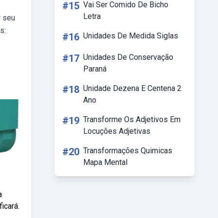
#15
Vai Ser Comido De Bicho
Letra
r seu
s:
#16
Unidades De Medida Siglas
#17
Unidades De Conservação
Paraná
#18
Unidade Dezena E Centena 2
Ano
#19
Transforme Os Adjetivos Em
Locuções Adjetivas
#20
Transformações Quimicas
Mapa Mental
a
icará.