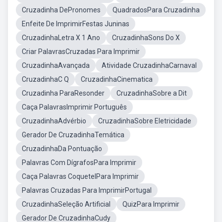
Cruzadinha DePronomes
QuadradosPara Cruzadinha
Enfeite De ImprimirFestas Juninas
CruzadinhaLetra X 1 Ano
CruzadinhaSons Do X
Criar PalavrasCruzadas Para Imprimir
CruzadinhaAvançada
Atividade CruzadinhaCarnaval
CruzadinhaC Q
CruzadinhaCinematica
Cruzadinha ParaResonder
CruzadinhaSobre a Dit
Caça PalavrasImprimir Português
CruzadinhaAdvérbio
CruzadinhaSobre Eletricidade
Gerador De CruzadinhaTemática
CruzadinhaDa Pontuação
Palavras Com DígrafosPara Imprimir
Caça Palavras CoquetelPara Imprimir
Palavras Cruzadas Para ImprimirPortugal
CruzadinhaSeleção Artificial
QuizPara Imprimir
Gerador De CruzadinhaCudy