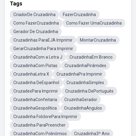
Tags
CriadorDe Cruzadinha
FazerCruzadinha
Como FazerCruzadinha
Como Fazer UmaCruzadinha
Gerador De Cruzadinha
Cruzadinhas ParaEJA Imprimir
MontarCruzadinha
GerarCruzadinha Para Imprimir
CruzadinhaCom a Letra J
CruzadinhaEm Branco
CruzadinhaCom Pistas
CruzadinhaPirâmides
CruzadinhaLetra X
CruzadinhaPra Imprimir
Cruzadinha DeEspanhol
CruzadinhaSimples
CruzadexPara Imprimir
Cruzadinha DePortuguês
CruzadinhaConfeitaria
CruzinhaGerador
CruzadinhaGeopolítica
CruzadinhaAngulos
Cruzadinha FolclorePara Imprimir
Cruzadinha ParaPreencher
CruzadinhaCom Polinômios
Cruzadinha3º Ano