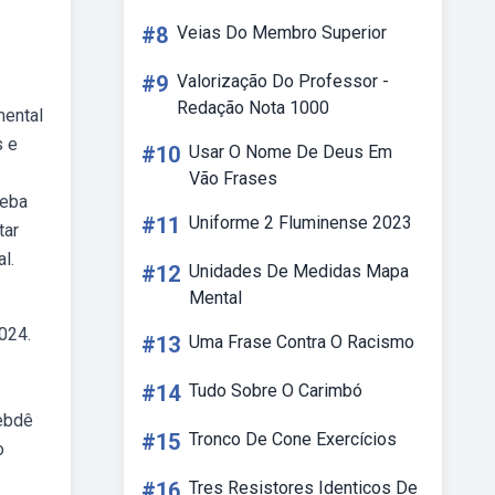
#8
Veias Do Membro Superior
#9
Valorização Do Professor -
Redação Nota 1000
mental
s e
#10
Usar O Nome De Deus Em
Vão Frases
Weba
#11
Uniforme 2 Fluminense 2023
tar
l.
#12
Unidades De Medidas Mapa
Mental
024.
#13
Uma Frase Contra O Racismo
#14
Tudo Sobre O Carimbó
Webdê
#15
Tronco De Cone Exercícios
o
#16
Tres Resistores Identicos De