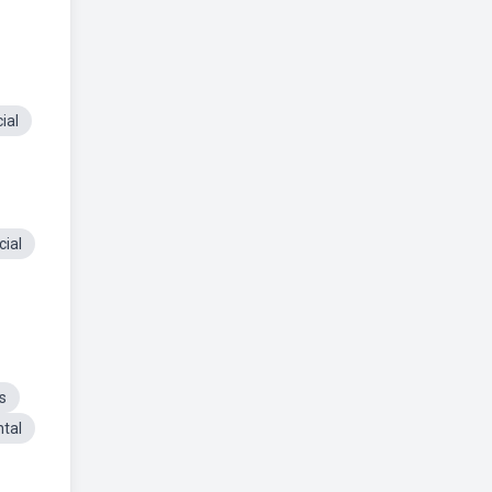
ial
ial
s
tal