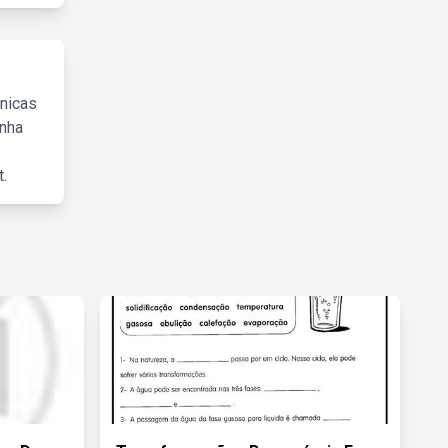
cnicas
inha
.