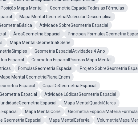
 Posição Mapa Mental
Geometria EspacialTodas as Fórmulas
pacial
Mapa Mental GeometriaMolecular Descomplica
GeometriaBásica
Atividade SobreGeometria Espacial
ial
ÁreaGeometria Espacial
Principais FormulasGeometria Espac
os
Mapa Mental Geometria8 Serie
metriaSimples
Geometria EspacialAtividades 4 Ano
ria Espacial
Geometria EspacialPrismas Mapa Mental
ricas
FomulasGeometria Espacial
Projeto SobreGeometria Espac
Mapa Mental GeometriaPlana Enem
eometria Espacial
Capa DeGeometria Espacial
Geometria Espacial
Atividade LúdicasGeometria Espacial
fundidadeGeometria Espacial
Mapa MentalQuadriláteros
 Espacial
Mapa MentalCone
Geometria EspacialMateria Formula
 Geometria Espacial
Mapa MentalEsfer4a
VolumetriaMapa Men