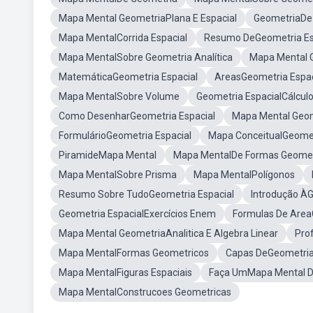
Mapa Mental GeometriaPlana E Espacial
GeometriaDe
Mapa MentalCorrida Espacial
Resumo DeGeometria Es
Mapa MentalSobre Geometria Analítica
Mapa Mental 
MatemáticaGeometria Espacial
AreasGeometria Espac
Mapa MentalSobre Volume
Geometria EspacialCálcul
Como DesenharGeometria Espacial
Mapa Mental Geo
FormulárioGeometria Espacial
Mapa ConceitualGeomet
PiramideMapa Mental
Mapa MentalDe Formas Geomet
Mapa MentalSobre Prisma
Mapa MentalPolígonos
Resumo Sobre TudoGeometria Espacial
Introdução ÀG
Geometria EspacialExercícios Enem
Formulas De Area
Mapa Mental GeometriaAnalitica E Algebra Linear
Pro
Mapa MentalFormas Geometricos
Capas DeGeometria
Mapa MentalFiguras Espaciais
Faça UmMapa Mental De
Mapa MentalConstrucoes Geometricas