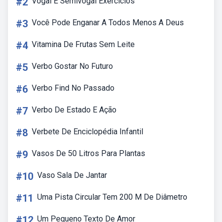
#2
Vogal E Semivogal Exercicios
#3
Você Pode Enganar A Todos Menos A Deus
#4
Vitamina De Frutas Sem Leite
#5
Verbo Gostar No Futuro
#6
Verbo Find No Passado
#7
Verbo De Estado E Ação
#8
Verbete De Enciclopédia Infantil
#9
Vasos De 50 Litros Para Plantas
#10
Vaso Sala De Jantar
#11
Uma Pista Circular Tem 200 M De Diâmetro
#12
Um Pequeno Texto De Amor