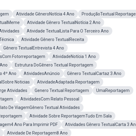
agem
Atividade GêneroNotícia 4 Ano
ProduçãoTextual Reportag
extualMeme
Atividade Gênero TextualNotícia 2 Ano
Atividades
Atividade TextualLista Para O Terceiro Ano
Técnica
Atividade Gênero TextualReceita
Gênero TextualEntrevista 4 Ano
esCom Fotorreportagem
AtividadeNotícia 1 Ano
 Ano
Estrutura DoGênero Textual Reportagem
vo 4º Ano
AtividadesAnúncio
Gênero TextualCartaz 3 Ano
alSobre Noticias
AtividadeAdaptada Reportagem
rge Atividades
Genero Textual Reportagem
UmaReportagem
ortagem
AtividadesCom Relato Pessoal
lato De ViagemGênero Textual Atividades
eReportagem
Atividade Sobre ReportagemTudo Em Sala
tagem4 Ano Para Imprimir PDF
Atividades Gênero TextualCarta 3 A
Atividade De Reportagem8 Ano