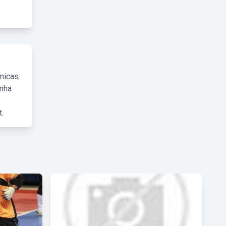
cnicas
inha
.