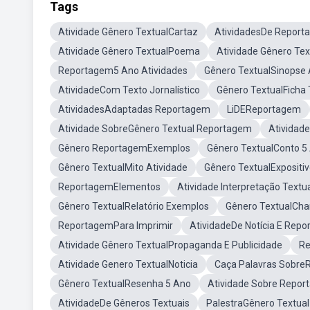
Tags
Atividade Gênero TextualCartaz
AtividadesDe Report
Atividade Gênero TextualPoema
Atividade Gênero T
Reportagem5 Ano Atividades
Gênero TextualSinopse 
AtividadeCom Texto Jornalístico
Gênero TextualFicha 
AtividadesAdaptadas Reportagem
LiDEReportagem
Atividade SobreGênero Textual Reportagem
Atividad
Gênero ReportagemExemplos
Gênero TextualConto 5
Gênero TextualMito Atividade
Gênero TextualExpositi
ReportagemElementos
Atividade Interpretação Textu
Gênero TextualRelatório Exemplos
Gênero TextualCha
ReportagemPara Imprimir
AtividadeDe Notícia E Rep
Atividade Gênero TextualPropaganda E Publicidade
Re
Atividade Genero TextualNoticia
Caça Palavras Sobr
Gênero TextualResenha 5 Ano
Atividade Sobre Repor
AtividadeDe Gêneros Textuais
PalestraGênero Textual