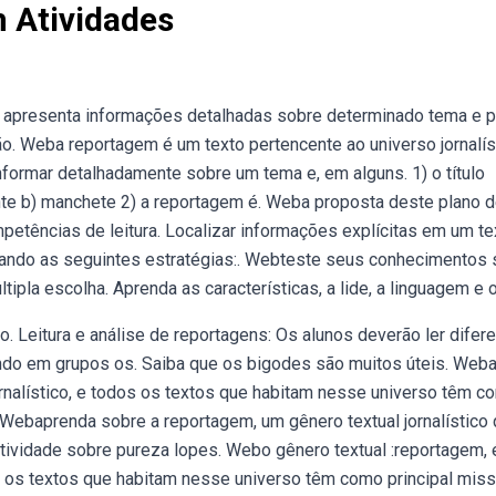
 Atividades
la apresenta informações detalhadas sobre determinado tema e 
. Weba reportagem é um texto pertencente ao universo jornalís
formar detalhadamente sobre um tema e, em alguns. 1) o título
te b) manchete 2) a reportagem é. Weba proposta deste plano d
etências de leitura. Localizar informações explícitas em um te
zando as seguintes estratégias:. Webteste seus conhecimentos
ipla escolha. Aprenda as características, a lide, a linguagem e 
. Leitura e análise de reportagens: Os alunos deverão ler difer
utindo em grupos os. Saiba que os bigodes são muitos úteis. Web
rnalístico, e todos os textos que habitam nesse universo têm c
. Webaprenda sobre a reportagem, um gênero textual jornalístico
 atividade sobre pureza lopes. Webo gênero textual :reportagem,
os os textos que habitam nesse universo têm como principal mis