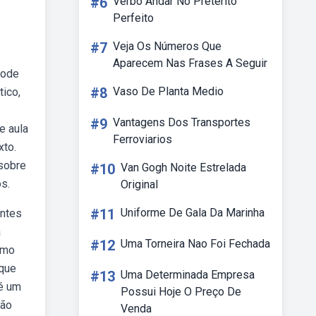
#6
Verbo Andar No Pretérito
Perfeito
#7
Veja Os Números Que
Aparecem Nas Frases A Seguir
pode
#8
Vaso De Planta Medio
tico,
#9
Vantagens Dos Transportes
e aula
Ferroviarios
xto.
 sobre
#10
Van Gogh Noite Estrelada
os.
Original
#11
Uniforme De Gala Da Marinha
entes
a
#12
Uma Torneira Nao Foi Fechada
omo
 que
#13
Uma Determinada Empresa
 é um
Possui Hoje O Preço De
são
Venda