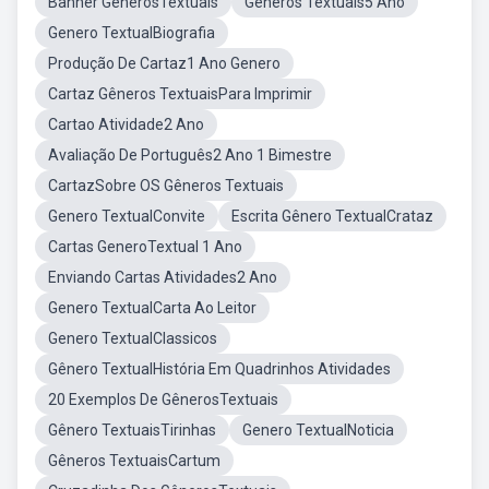
Banner GênerosTextuais
Gêneros Textuais5 Ano
Genero TextualBiografia
Produção De Cartaz1 Ano Genero
Cartaz Gêneros TextuaisPara Imprimir
Cartao Atividade2 Ano
Avaliação De Português2 Ano 1 Bimestre
CartazSobre OS Gêneros Textuais
Genero TextualConvite
Escrita Gênero TextualCrataz
Cartas GeneroTextual 1 Ano
Enviando Cartas Atividades2 Ano
Genero TextualCarta Ao Leitor
Genero TextualClassicos
Gênero TextualHistória Em Quadrinhos Atividades
20 Exemplos De GênerosTextuais
Gênero TextuaisTirinhas
Genero TextualNoticia
Gêneros TextuaisCartum