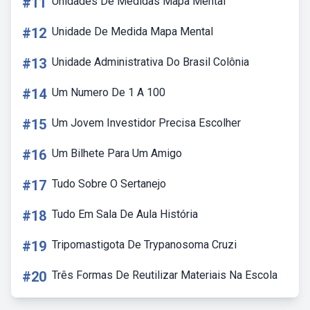
#11
Unidades De Medidas Mapa Mental
#12
Unidade De Medida Mapa Mental
#13
Unidade Administrativa Do Brasil Colônia
#14
Um Numero De 1 A 100
#15
Um Jovem Investidor Precisa Escolher
#16
Um Bilhete Para Um Amigo
#17
Tudo Sobre O Sertanejo
#18
Tudo Em Sala De Aula História
#19
Tripomastigota De Trypanosoma Cruzi
#20
Três Formas De Reutilizar Materiais Na Escola