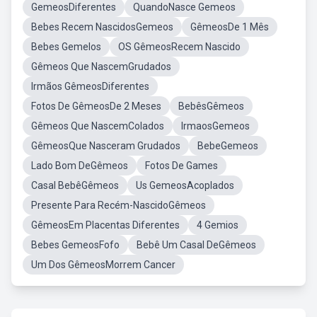
GemeosDiferentes
QuandoNasce Gemeos
Bebes Recem NascidosGemeos
GêmeosDe 1 Mês
Bebes Gemelos
OS GêmeosRecem Nascido
Gêmeos Que NascemGrudados
Irmãos GêmeosDiferentes
Fotos De GêmeosDe 2 Meses
BebêsGêmeos
Gêmeos Que NascemColados
IrmaosGemeos
GêmeosQue Nasceram Grudados
BebeGemeos
Lado Bom DeGêmeos
Fotos De Games
Casal BebêGêmeos
Us GemeosAcoplados
Presente Para Recém-NascidoGêmeos
GêmeosEm Placentas Diferentes
4 Gemios
Bebes GemeosFofo
Bebê Um Casal DeGêmeos
Um Dos GêmeosMorrem Cancer