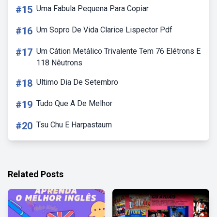
#15
Uma Fabula Pequena Para Copiar
#16
Um Sopro De Vida Clarice Lispector Pdf
#17
Um Cátion Metálico Trivalente Tem 76 Elétrons E
118 Nêutrons
#18
Ultimo Dia De Setembro
#19
Tudo Que A De Melhor
#20
Tsu Chu E Harpastaum
Related Posts