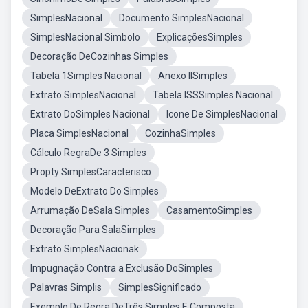
SimplesNacional
Documento SimplesNacional
SimplesNacional Simbolo
ExplicaçõesSimples
Decoração DeCozinhas Simples
Tabela 1Simples Nacional
Anexo IISimples
Extrato SimplesNacional
Tabela ISSSimples Nacional
Extrato DoSimples Nacional
Icone De SimplesNacional
Placa SimplesNacional
CozinhaSimples
Cálculo RegraDe 3 Simples
Propty SimplesCaracterisco
Modelo DeExtrato Do Simples
Arrumação DeSala Simples
CasamentoSimples
Decoração Para SalaSimples
Extrato SimplesNacionak
Impugnação Contra a Exclusão DoSimples
Palavras Simplis
SimplesSignificado
Exemplo De Regra DeTrês Simples E Composta